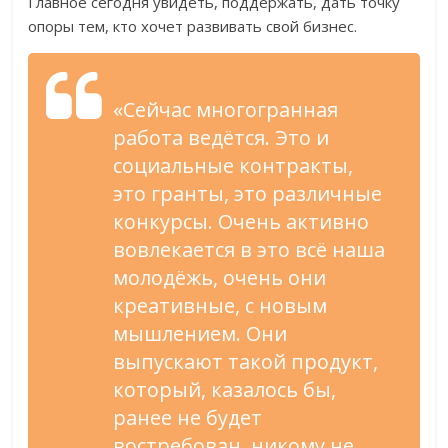
Главное сегодня увидеть, поддержать, дать точку
опоры тем, кто хочет развивать свой бизнес.
«Сейчас многогранная
работа ведётся. Это и
социальные контракты,
это гранты, это различные
конкурсы. Очень активно
вовлекается в это всё наша
молодёжь, очень они
креативные, с новым
мышлением. Они
выпускают такой продукт,
который, казалось бы,
ранее не будет
востребован, никому не