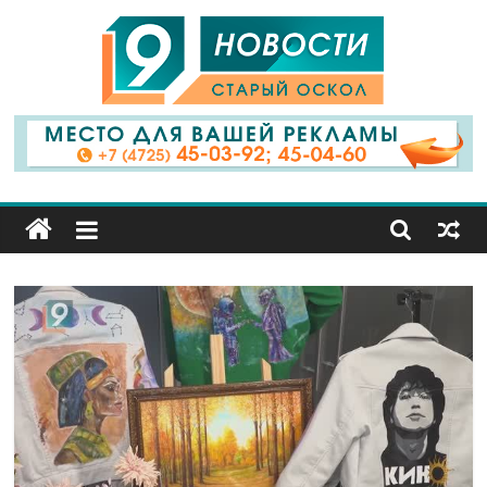
9
Канал
Старый
Оскол