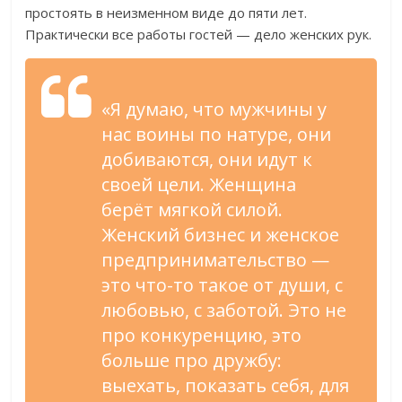
простоять в неизменном виде до пяти лет.
Практически все работы гостей — дело женских рук.
«Я думаю, что мужчины у
нас воины по натуре, они
добиваются, они идут к
своей цели. Женщина
берёт мягкой силой.
Женский бизнес и женское
предпринимательство —
это что-то такое от души, с
любовью, с заботой. Это не
про конкуренцию, это
больше про дружбу:
выехать, показать себя, для