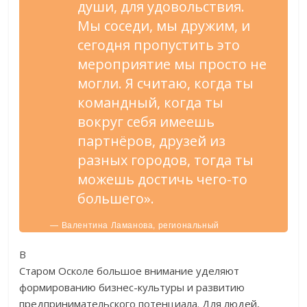
души, для удовольствия.
Мы соседи, мы дружим, и
сегодня пропустить это
мероприятие мы просто не
могли. Я считаю, когда ты
командный, когда ты
вокруг себя имеешь
партнёров, друзей из
разных городов, тогда ты
можешь достичь чего-то
большего».
— Валентина Ламанова, региональный
руководитель клуба женщин предпринимателей
«Созидание Белогорья».
В
Старом Осколе большое внимание уделяют
формированию бизнес-культуры и развитию
предпринимательского потенциала. Для людей,