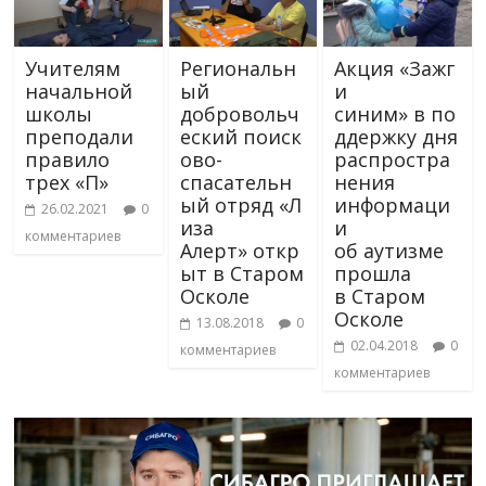
Учителям
Региональн
Акция «Зажг
начальной
ый
и
школы
добровольч
синим» в по
преподали
еский поиск
ддержку дня
правило
ово-
распростра
трех «П»
спасательн
нения
ый отряд «Л
информаци
26.02.2021
0
иза
и
комментариев
Алерт» откр
об аутизме
ыт в Старом
прошла
Осколе
в Старом
Осколе
13.08.2018
0
02.04.2018
0
комментариев
комментариев