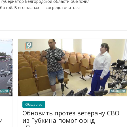
с-губернатор Белгородской области объяснил
аботой. В его планах — сосредоточиться
Общество
Обновить протез ветерану СВО
и
из Губкина помог фонд