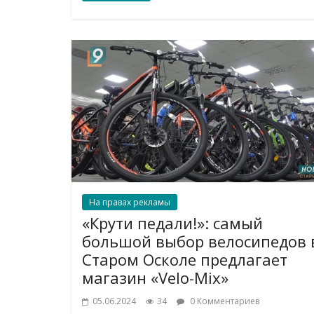
На правах рекламы
«Крути педали!»: самый
большой выбор велосипедов 
Старом Осколе предлагает
магазин «Velo-Mix»
05.06.2024
34
0 Комментариев