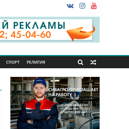
урника
 ввоза машин из-за рубежа
СПОРТ
РЕЛИГИЯ