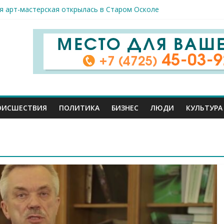
спорта и достижений: в Старом Осколе отметили День физкульт
я арт-мастерская открылась в Старом Осколе
к пострадали сегодня при новых ударах ВСУ по нашему региону
руб. похитили мошенники у жителей Белгородчины под предлогом
 принимают поздравления с профессиональным праздником
ОИСШЕСТВИЯ
ПОЛИТИКА
БИЗНЕС
ЛЮДИ
КУЛЬТУРА