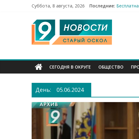
Праздник 
Суббота, 8 августа, 2026
Последние:
Бесплатна
12 челове
9
49,5 млн 
Строители
Канал
Старый
СЕГОДНЯ В ОКРУГЕ
ОБЩЕСТВО
ПР
Оскол
День:
05.06.2024