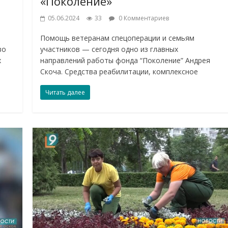
«Поколение»
05.06.2024
33
0 Комментариев
Помощь ветеранам спецоперации и семьям
во
участников — сегодня одно из главных
х
направлений работы фонда “Поколение” Андрея
Скоча. Средства реабилитации, комплексное
Читать далее