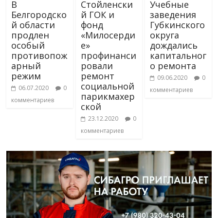
В
Стойленски
Учебные
Белгородско
й ГОК и
заведения
й области
фонд
Губкинского
продлен
«Милосерди
округа
особый
е»
дождались
противопож
профинанси
капитальног
арный
ровали
о ремонта
режим
ремонт
09.06.2020
0
социальной
06.07.2020
0
комментариев
парикмахер
комментариев
ской
23.12.2020
0
комментариев