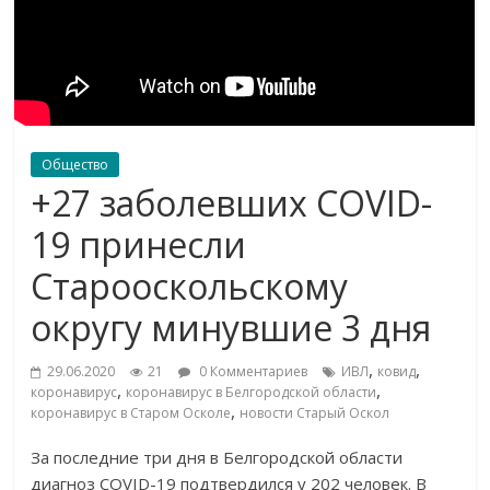
Общество
+27 заболевших COVID-
19 принесли
Старооскольскому
округу минувшие 3 дня
,
,
29.06.2020
21
0 Комментариев
ИВЛ
ковид
,
,
коронавирус
коронавирус в Белгородской области
,
коронавирус в Старом Осколе
новости Старый Оскол
За последние три дня в Белгородской области
диагноз COVID-19 подтвердился у 202 человек. В