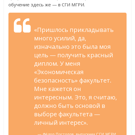
обучение здесь же — в СГИ МГРИ.
«Пришлось прикладывать
много усилий, да,
изначально это была моя
цель — получить красный
диплом. У меня
«Экономическая
безопасность» факультет.
Мне кажется он
интересным. Это, я считаю,
должно быть основой в
выборе факультета —
личный интерес».
— Фёдор Постолов, выпускник СГИ МГРИ.