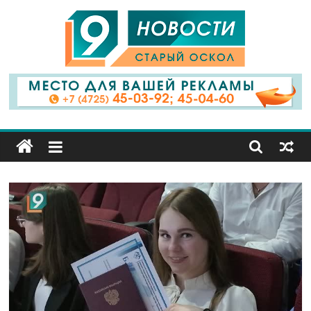
9
Канал
Старый
Оскол