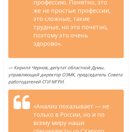
профессию. Понятно, это
же не простые профессии,
это сложные, такие
трудные, но это почетно,
поэтому это очень
здорово».
— Кирилл Чернов, депутат областной Думы,
управляющий директор ОЭМК, председатель Совета
работодателей СГИ МГРИ.
«Анализ показывает — не
только в России, но и по
всему миру наши
специалисты со Старого