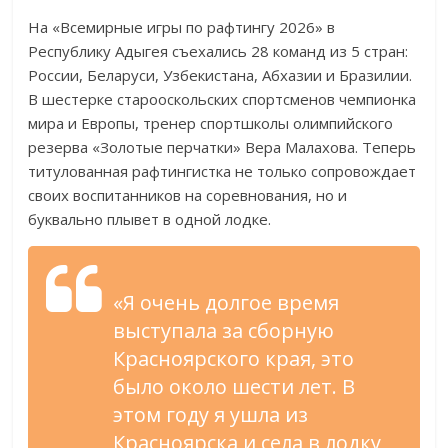
На «Всемирные игры по рафтингу 2026» в
Республику Адыгея съехались 28 команд из 5 стран:
России, Беларуси, Узбекистана, Абхазии и Бразилии.
В шестерке старооскольских спортсменов чемпионка
мира и Европы, тренер спортшколы олимпийского
резерва «Золотые перчатки» Вера Малахова. Теперь
титулованная рафтингистка не только сопровождает
своих воспитанников на соревнования, но и
буквально плывет в одной лодке.
«Я очень долгое время
выступала за сборную
Красноярского края, это
было около шести лет. В
этом году я ушла из
Красноярска и села в лодку