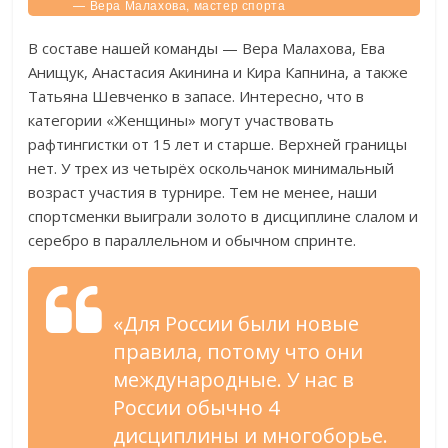
— Вера Малахова, мастер спорта
международного класса.
В составе нашей команды — Вера Малахова, Ева
Анищук, Анастасия Акинина и Кира Капнина, а также
Татьяна Шевченко в запасе. Интересно, что в
категории «Женщины» могут участвовать
рафтингистки от 15 лет и старше. Верхней границы
нет. У трех из четырёх оскольчанок минимальный
возраст участия в турнире. Тем не менее, наши
спортсменки выиграли золото в дисциплине слалом и
серебро в параллельном и обычном спринте.
«Для России были новые
правила, потому что они
международные. У нас в
России обычно 4
дисциплины и многоборье.