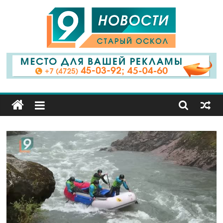
9
Канал
Старый
Оскол