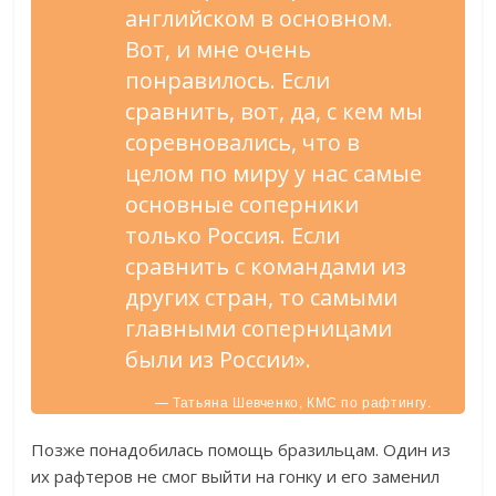
английском в основном.
Вот, и мне очень
понравилось. Если
сравнить, вот, да, с кем мы
соревновались, что в
целом по миру у нас самые
основные соперники
только Россия. Если
сравнить с командами из
других стран, то самыми
главными соперницами
были из России».
— Татьяна Шевченко, КМС по рафтингу.
Позже понадобилась помощь бразильцам. Один из
их рафтеров не смог выйти на гонку и его заменил