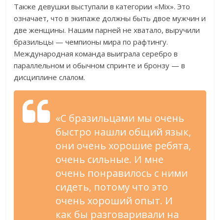
Также девушки выступали в категории «Mix». Это
означает, что в экипаже должны быть двое мужчин и
две женщины. Нашим парней не хватало, выручили
бразильцы — чемпионы мира по рафтингу.
Международная команда выиграла серебро в
параллельном и обычном спринте и бронзу — в
дисциплине слалом.
«С бразильцами мы очень
быстро нашли общий язык,
они очень хорошие ребята,
очень сильные. И мне
очень понравилось с ними
сидеть, потому что это
очень хороший опыт. И
как бы разговаривали на