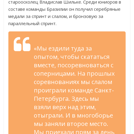
староосколец Владислав Шильке. Среди юниоров в
составе команды Бразилии он получил серебряные
медали за спринт и слалом, и бронзовую за
параллельный спринт.
«Мы ездили туда за
опытом, чтобы скататься
вместе, посоревноваться с
соперницами. На прошлых
соревнованиях мы слалом
проиграли команде Санкт-
Петербурга. Здесь мы
взяли верх над этим,
отыграли. И в многоборье
мы заняли второе место.
Мы приехали прям за день