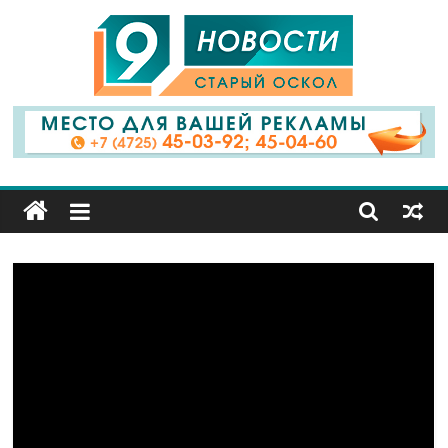
9
Канал
Старый
Оскол