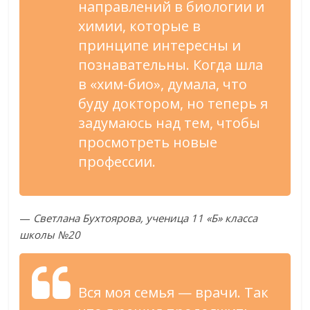
направлений в биологии и
химии, которые в
принципе интересны и
познавательны. Когда шла
в «хим-био», думала, что
буду доктором, но теперь я
задумаюсь над тем, чтобы
просмотреть новые
профессии.
—
Светлана Бухтоярова, ученица 11 «Б» класса
школы №20
Вся моя семья — врачи. Так