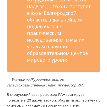
надеюсь, что они поступят
в вузы Белгородской
области, в дальнейшем
подключатся к
практическим
исследованиям, и мы их
увидим в научно
образовательном центре
мирового уровня.
—
Екатерина Журавлева, доктор
сельскохозяйственных наук, профессор РАН
В следующий раз профессор РАН планирует
приехать в 20 школу весной, обсудить эксперимент с
семенами, поведать о новых тенденциях