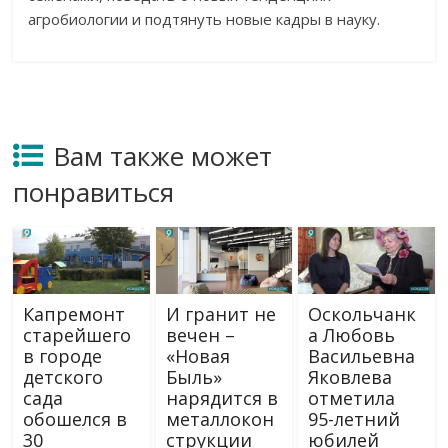
агробиологии и подтянуть новые кадры в науку.
Вам также может
понравиться
Капремонт
И гранит не
Оскольчанк
старейшего
вечен –
а Любовь
в городе
«Новая
Васильевна
детского
Быль»
Яковлева
сада
нарядится в
отметила
обошелся в
металлокон
95-летний
30
струкции
юбилей