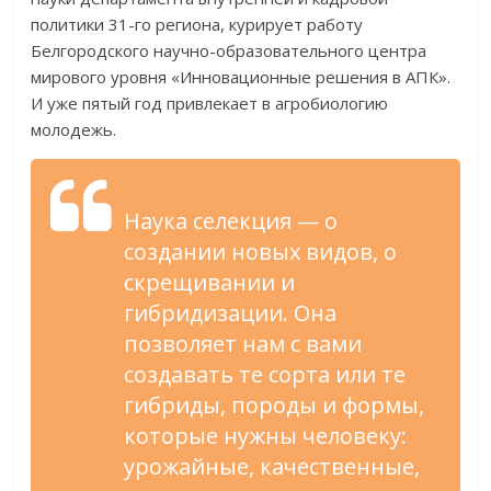
политики 31-го региона, курирует работу
Белгородского научно-образовательного центра
мирового уровня «Инновационные решения в АПК».
И уже пятый год привлекает в агробиологию
молодежь.
Наука селекция — о
создании новых видов, о
скрещивании и
гибридизации. Она
позволяет нам с вами
создавать те сорта или те
гибриды, породы и формы,
которые нужны человеку:
урожайные, качественные,