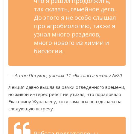
что я решил продолжить,
так сказать, семейное дело.
До этого я не особо слышал
про агробиологию, также я
узнал много разделов,
много нового из химии и
биологии.
—
Антон Петухов, ученик 11 «Б» класса школы №20
Лекция давно вышла за рамки отведенного времени,
но живой интерес ребят не утихал, что порадовало
Екатерину Журавлеву, хотя сама она опаздывала на
следующую встречу.
Ребята подготовлены,