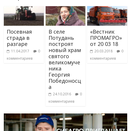
Посевная
В селе
«Вестник
страда в
Потудань
ПРОМАГРО»
разгаре
построят
от 20 03 18
новый храм
11.04.2017
0
20.03.2018
0
святого
комментариев
комментариев
великомуче
ника
Георгия
Победоносц
а
24.10.2016
0
комментариев