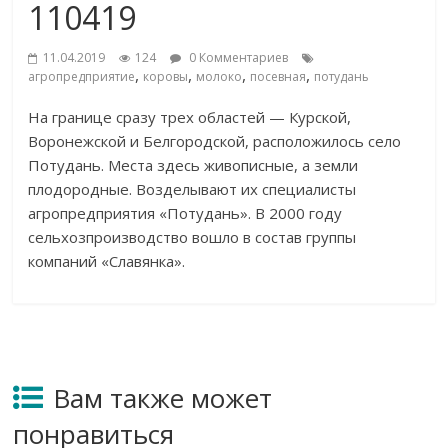
110419
11.04.2019
124
0 Комментариев
,
,
,
,
агропредприятие
коровы
молоко
посевная
потудань
На границе сразу трех областей — Курской,
Воронежской и Белгородской, расположилось село
Потудань. Места здесь живописные, а земли
плодородные. Возделывают их специалисты
агропредприятия «Потудань». В 2000 году
сельхозпроизводство вошло в состав группы
компаний «Славянка».
Вам также может
понравиться