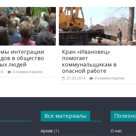
емы интеграции
Кран «Ивановец»
дов в общество
помогает
ых людей
коммунальщикам в
опасной работе
16
0 комментариев
27.03.2014
0 комментариев
Все материалы
Полезн
Архив
(1)
О нас