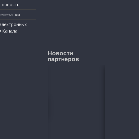
 новость
репечатки
 электронных
9 Канала
Новости
партнеров