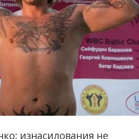
нко: изнасилования не