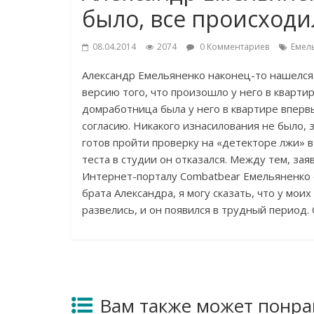
было, все происход
08.04.2014
2074
0 Комментариев
Емел
Александр Емельяненко наконец-то нашелся
версию того, что произошло у него в кварти
домработница была у него в квартире впер
согласию. Никакого изнасилования не было, з
готов пройти проверку на «детекторе лжи» 
теста в студии он отказался. Между тем, за
Интернет-порталу Combatbear Емельяненко с
брата Александра, я могу сказать, что у мо
развелись, и он появился в трудный период.
Вам также может понра