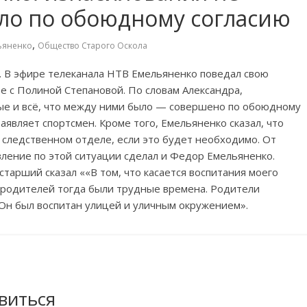
ило по обоюдному согласию
,
ьяненко
Общество Старого Оскола
. В эфире телеканала НТВ Емельяненко поведал свою
ре с Полиной Степановой. По словам Александра,
вые и всё, что между ними было — совершено по обоюдному
аявляет спортсмен. Кроме того, Емельяненко сказал, что
в следственном отделе, если это будет необходимо. От
явление по этой ситуации сделал и Федор Емельяненко.
тарший сказал ««В том, что касается воспитания моего
их родителей тогда были трудные времена. Родители
 Он был воспитан улицей и уличным окружением».
виться