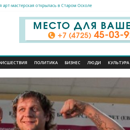
я арт-мастерская открылась в Старом Осколе
к пострадали сегодня при новых ударах ВСУ по нашему региону
руб. похитили мошенники у жителей Белгородчины под предлогом
 принимают поздравления с профессиональным праздником
спорта и достижений: в Старом Осколе отметили День физкульт
ОИСШЕСТВИЯ
ПОЛИТИКА
БИЗНЕС
ЛЮДИ
КУЛЬТУРА