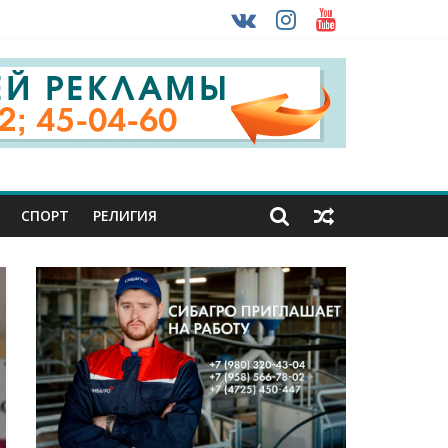
 ввоза машин из-за рубежа
урника
СПОРТ
РЕЛИГИЯ