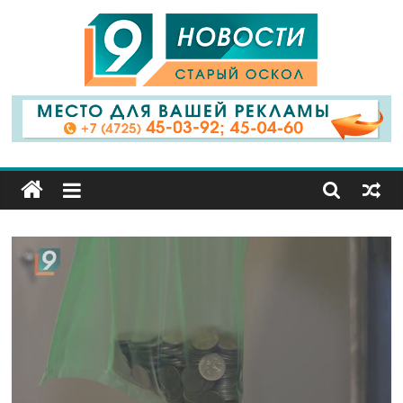
9
Канал
Старый
Оскол