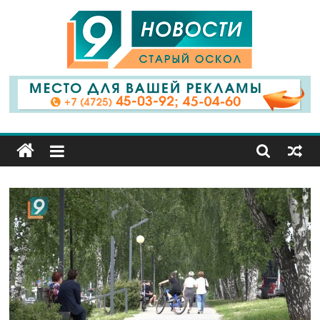
9
Канал
Старый
Оскол