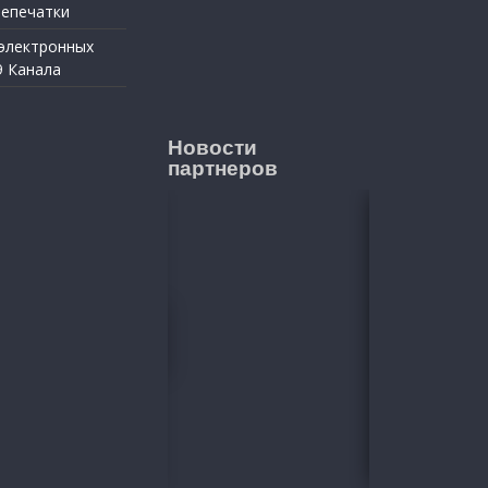
репечатки
 электронных
9 Канала
Новости
партнеров