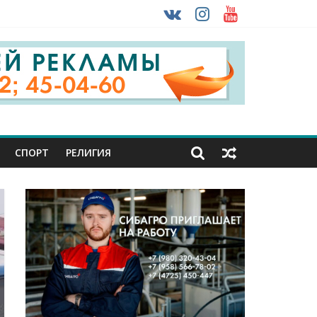
 ввоза машин из-за рубежа
урника
СПОРТ
РЕЛИГИЯ