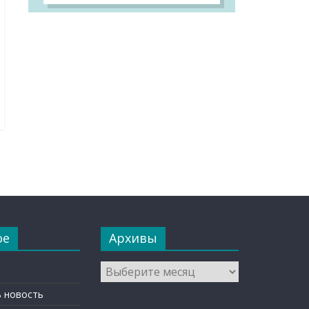
ое
Архивы
Архивы
 новость