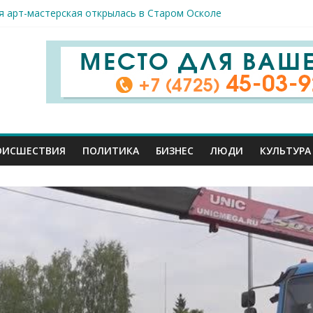
я арт-мастерская открылась в Старом Осколе
к пострадали сегодня при новых ударах ВСУ по нашему региону
руб. похитили мошенники у жителей Белгородчины под предлогом
 принимают поздравления с профессиональным праздником
спорта и достижений: в Старом Осколе отметили День физкульт
ОИСШЕСТВИЯ
ПОЛИТИКА
БИЗНЕС
ЛЮДИ
КУЛЬТУРА