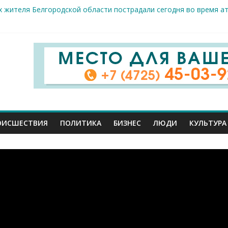
 жителя Белгородской области пострадали сегодня во время а
крываемость особо тяжких преступлений: в Старооскольском от
це: старооскольский тренер Георгий Золотых нуждается в сроч
стам несанкционированной торговли: что и где можно продава
е салоны»: старооскольский краеведческий музей приглашает о
ОИСШЕСТВИЯ
ПОЛИТИКА
БИЗНЕС
ЛЮДИ
КУЛЬТУРА