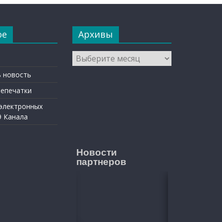
ое
Архивы
Архивы
 новость
репечатки
 электронных
9 Канала
Новости
партнеров