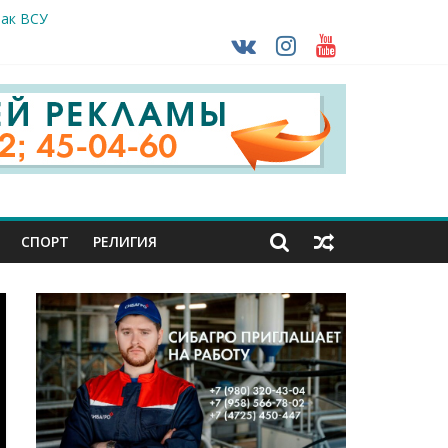
так ВСУ
деле СК подвели итоги первого полугодия
ной трансплантации
ть без штрафа?
кунуться в прошлое
СПОРТ
РЕЛИГИЯ