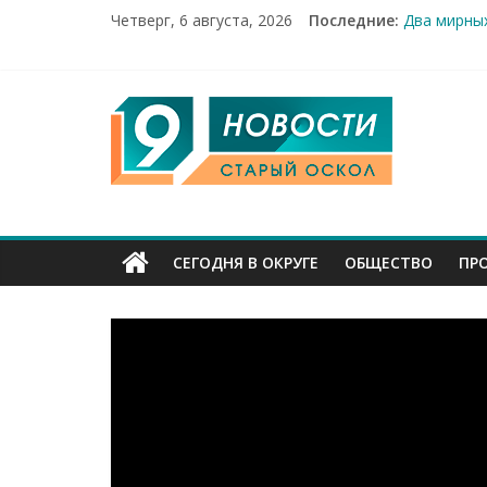
Четверг, 6 августа, 2026
Последние:
Два мирных
100%-я рас
Новое серд
Рейд по ме
9
«Купечески
Канал
Старый
СЕГОДНЯ В ОКРУГЕ
ОБЩЕСТВО
ПР
Оскол