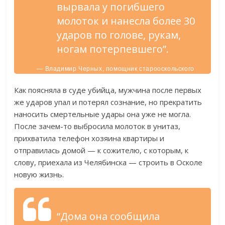
вырвала у погибшего
молоток и нанесла более 30
ударов по голове, рукам,
ногам потерпевшего”.
— Владимир Черных, помощник старооскольского
городского прокурора.
Как поясняла в суде убийца, мужчина после первых
же ударов упал и потерял сознание, но прекратить
наносить смертельные удары она уже не могла.
После зачем-то выбросила молоток в унитаз,
прихватила телефон хозяина квартиры и
отправилась домой — к сожителю, с которым, к
слову, приехала из Челябинска — строить в Осколе
новую жизнь.
“Дома она сообщила