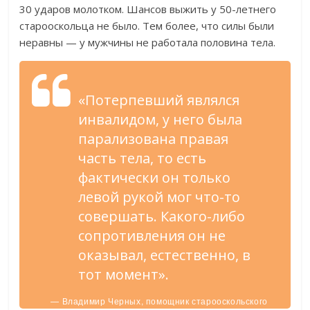
30 ударов молотком. Шансов выжить у 50-летнего
старооскольца не было. Тем более, что силы были
неравны — у мужчины не работала половина тела.
«Потерпевший являлся
инвалидом, у него была
парализована правая
часть тела, то есть
фактически он только
левой рукой мог что-то
совершать. Какого-либо
сопротивления он не
оказывал, естественно, в
тот момент».
— Владимир Черных, помощник старооскольского