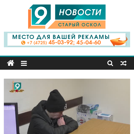
9
Канал
Старый
Оскол