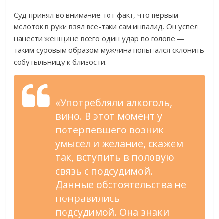
городского прокурора.
Суд принял во внимание тот факт, что первым
молоток в руки взял все-таки сам инвалид. Он успел
нанести женщине всего один удар по голове —
таким суровым образом мужчина попытался склонить
собутыльницу к близости.
«Употребляли алкоголь,
вино. В этот момент у
потерпевшего возник
умысел и желание, скажем
так, вступить в половую
связь с подсудимой.
Данные обстоятельства не
понравились
подсудимой. Она знаки