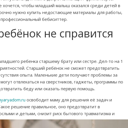
не хочется, чтобы младший малыш оказался среди детей в
рочно нужно купить недостающие материалы для работы,
т профессиональный бебиситтер.
ребёнок не справится
ладшего ребенка старшему брату или сестре. Дел-то на 1
еприятностей. Старший ребёнок не сможет предотвратить
тсутствия опыта. Маленькие дети получают проблемы за
 могут отвлекаться на сверстников, гаджеты, программы по
едотвратить беду или оказать первую помощь.
anyaryadom.ru
освободит маму для решения её задач и
Такое решение правильное, оно предотвратит в
слыми и детьми, снизит риск бытового травматизма и