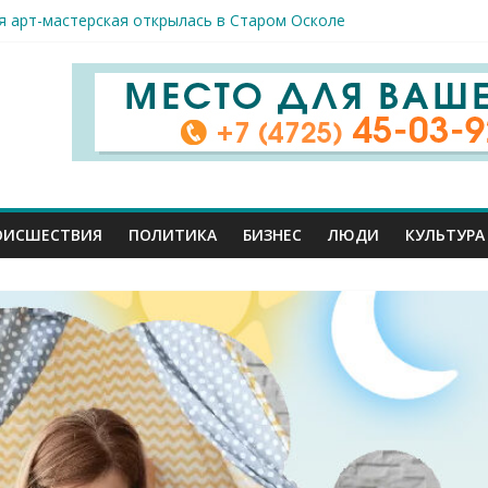
я арт-мастерская открылась в Старом Осколе
к пострадали сегодня при новых ударах ВСУ по нашему региону
руб. похитили мошенники у жителей Белгородчины под предлогом
 принимают поздравления с профессиональным праздником
ОИСШЕСТВИЯ
ПОЛИТИКА
БИЗНЕС
ЛЮДИ
КУЛЬТУРА