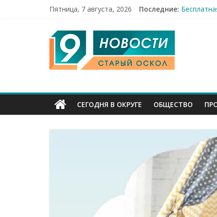
Пятница, 7 августа, 2026
Последние:
Бесплатна
12 челове
9
49,5 млн 
Строители
Канал
Старый
СЕГОДНЯ В ОКРУГЕ
ОБЩЕСТВО
ПР
Оскол