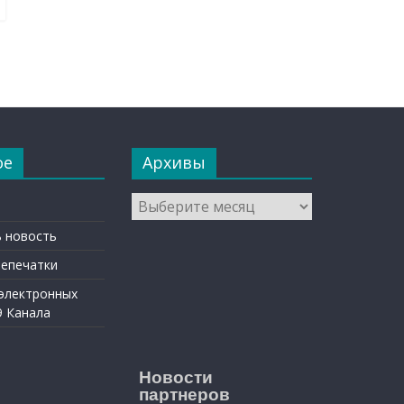
ое
Архивы
Архивы
 новость
репечатки
 электронных
9 Канала
Новости
партнеров