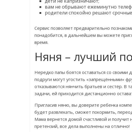
дети не капризничают;
вам не обрывают ежеминутно телеф
родители спокойно решают срочные д
Сервис позволяет предварительно познакоми
понадобится, в дальнейшем вы можете при
время.
Няня – лучший п
Нередко папы боятся оставаться со своими 
подруги могут угостить «запрещёнными» фру
отказываются нянчить братьев и сестёр. В т
задачи, ей приходится дистанционно остават
Пригласив няню, вы доверите ребенка компе
будет развлекать, сможет покормить, переод
Мама вернется домой счастливой и получит 
претензий, все дела выполнены на отлично!