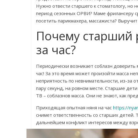
Нужно отвести старшего к стоматологу, но 
период сезонных ОРВИ? Маме фрилансеру с
посетить парикмахера, массажиста? Выручи
Почему старший 
за час?
Периодически возникает соблазн доверить м
час! За это время может произойти масса н
неприятность по невнимательности, из-за о
пару секунд, на ровном месте. Старшие дети
ТВ – соблазнов масса. Они не знают, как пр
Приходящая опытная няня на час
https://ny
снимет ответственность со старших детей. 
дальнейшем конфликт интересов между взро
стресса.