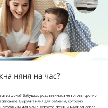
жна няня на час?
ься из дома? Бабушки, родственники не готовы срочно
асписание. Выручит няня для ребёнка, которую
и актуальны для мам в декрете, женщин-фрилансеров.