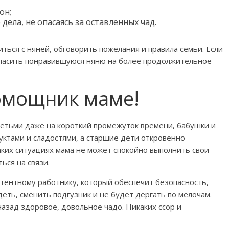
он;
ела, не опасаясь за оставленных чад.
ться с няней, обговорить пожелания и правила семьи. Если
гласить понравившуюся няню на более продолжительное
омощник маме!
детьми даже на короткий промежуток времени, бабушки и
ктами и сладостями, а старшие дети откровенно
аких ситуациях мама не может спокойно выполнить свои
ься на связи.
тентному работнику, который обеспечит безопасность,
еть, сменить подгузник и не будет дергать по мелочам.
назад здоровое, довольное чадо. Никаких ссор и