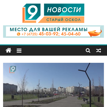
9
Канал
Старый
Оскол