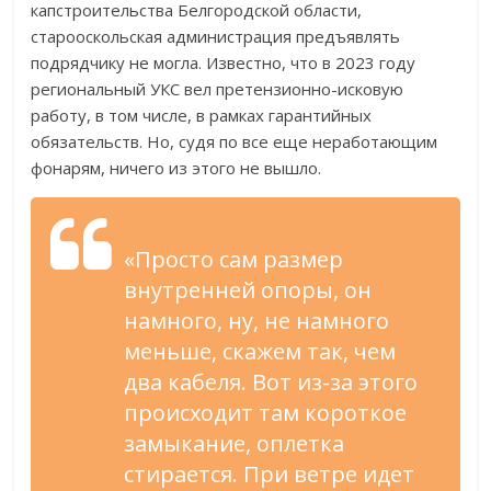
капстроительства Белгородской области,
старооскольская администрация предъявлять
подрядчику не могла. Известно, что в 2023 году
региональный УКС вел претензионно-исковую
работу, в том числе, в рамках гарантийных
обязательств. Но, судя по все еще неработающим
фонарям, ничего из этого не вышло.
«Просто сам размер
внутренней опоры, он
намного, ну, не намного
меньше, скажем так, чем
два кабеля. Вот из-за этого
происходит там короткое
замыкание, оплетка
стирается. При ветре идет