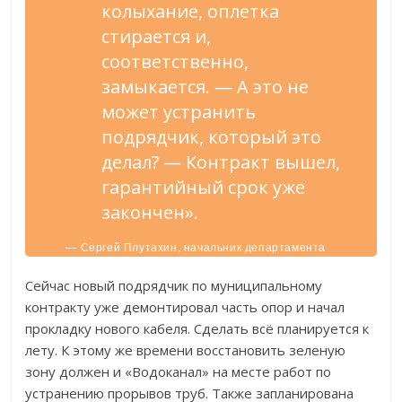
колыхание, оплетка
стирается и,
соответственно,
замыкается. — А это не
может устранить
подрядчик, который это
делал? — Контракт вышел,
гарантийный срок уже
закончен».
— Сергей Плутахин, начальник департамента
ЖКХ администрации Старого Оскола.
Сейчас новый подрядчик по муниципальному
контракту уже демонтировал часть опор и начал
прокладку нового кабеля. Cделать всё планируется к
лету. К этому же времени восстановить зеленую
зону должен и «Водоканал» на месте работ по
устранению прорывов труб. Также запланирована