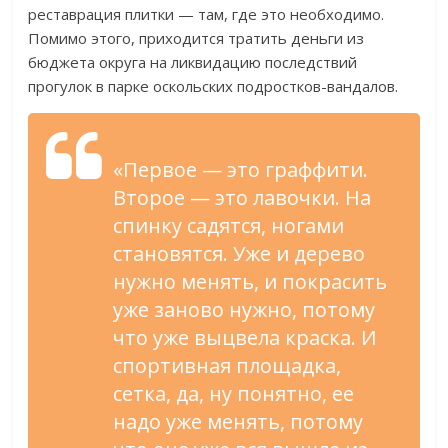
реставрация плитки — там, где это необходимо.
Помимо этого, приходится тратить деньги из
бюджета округа на ликвидацию последствий
прогулок в парке оскольских подростков-вандалов.
«Первое — это граффити.
Второе — это лавочки. На
спинку садятся, ногами
становятся. Уже и дерево
нужно менять, и покрасить
уже заново нужно, потому
что уже выцвела краска. И
спортивная площадка,
сетка, да, ну понятно, ее
надо уже менять, потому