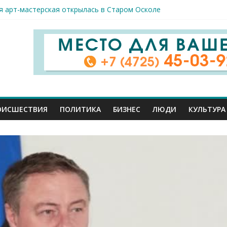
я арт-мастерская открылась в Старом Осколе
к пострадали сегодня при новых ударах ВСУ по нашему региону
руб. похитили мошенники у жителей Белгородчины под предлогом
 принимают поздравления с профессиональным праздником
спорта и достижений: в Старом Осколе отметили День физкульт
ОИСШЕСТВИЯ
ПОЛИТИКА
БИЗНЕС
ЛЮДИ
КУЛЬТУРА