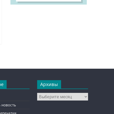
ое
Архивы
Архивы
 новость
репечатки