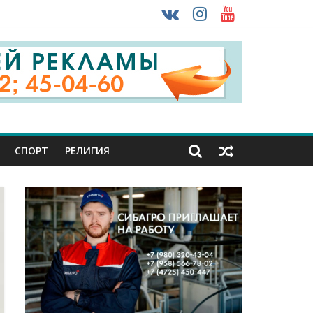
 ввоза машин из-за рубежа
урника
СПОРТ
РЕЛИГИЯ