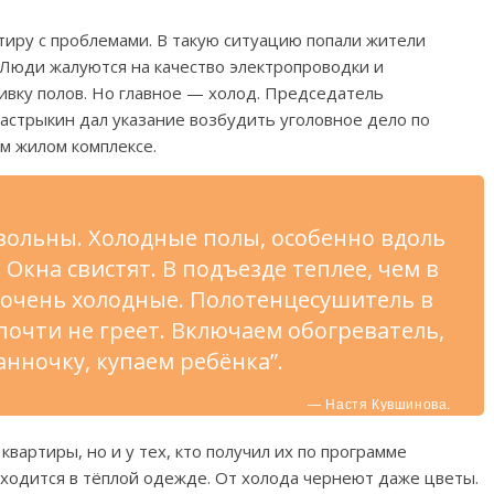
тиру с проблемами. В такую ситуацию попали жители
 Люди жалуются на качество электропроводки и
ливку полов. Но главное — холод. Председатель
астрыкин дал указание возбудить уголовное дело по
м жилом комплексе.
вольны. Холодные полы, особенно вдоль
 Окна свистят. В подъезде теплее, чем в
т очень холодные. Полотенцесушитель в
почти не греет. Включаем обогреватель,
анночку, купаем ребёнка”.
— Настя Кувшинова.
 квартиры, но и у тех, кто получил их по программе
иходится в тёплой одежде. От холода чернеют даже цветы.