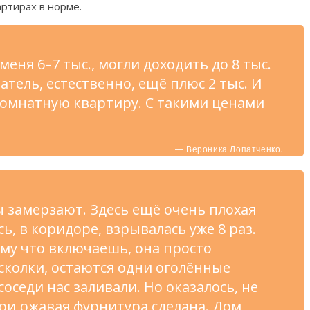
артирах в норме.
меня 6–7 тыс., могли доходить до 8 тыс.
атель, естественно, ещё плюс 2 тыс. И
окомнатную квартиру. С такими ценами
— Вероника Лопатченко.
ы замерзают. Здесь ещё очень плохая
ь, в коридоре, взрывалась уже 8 раз.
ому что включаешь, она просто
осколки, остаются одни оголённые
соседи нас заливали. Но оказалось, не
три ржавая фурнитура сделана. Дом