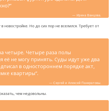
жно?”
— Ирина Ванцова.
в новостройке. Но до сих пор не вселился. Требует от
а четыре. Четыре раза полы
я её не могу принять. Суды идут уже два
одписал в одностороннем порядке акт,
ёмке квартиры”.
— Сергей и Алексей Панкратовы.
оказать, чем недовольны.