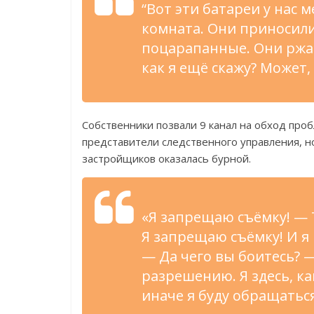
“Вот эти батареи у нас 
комната. Они приносили
поцарапанные. Они ржав
как я ещё скажу? Может,
Собственники позвали 9 канал на обход про
представители следственного управления, н
застройщиков оказалась бурной.
«Я запрещаю съёмку! — 
Я запрещаю съёмку! И я
— Да чего вы боитесь? —
разрешению. Я здесь, к
иначе я буду обращатьс