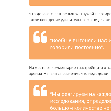
Что делало «частное лицо» в чужой квартире
такое поведение удивительно. Но не для ж
“Вообще выгоняли нас: и
говорили постоянно”.
На месте от комментариев застройщики отка
зрения. Начали с пояснения, что недоделки 
“Мы реагируем на кажд
исследования, определя
большом количестве нег