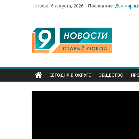
Четверг, 6 августа, 2026
Последние:
Два мирных
100%-я рас
Новое серд
Рейд по ме
9
«Купечески
Канал
Старый
СЕГОДНЯ В ОКРУГЕ
ОБЩЕСТВО
ПР
Оскол