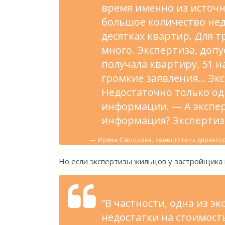
время именно из источн
большое количество нед
десятках квартир. Для 
много. Экспертиза, допу
получала квартиру, 51 
громкие заявления… Эксп
Недостаточно только о
информации. — А экспе
информация? Экспертиз
— Ирина Скогорева, заместитель директо
Но если экспертизы жильцов у застройщика
“В частности, одна из э
недостатки на стоимость