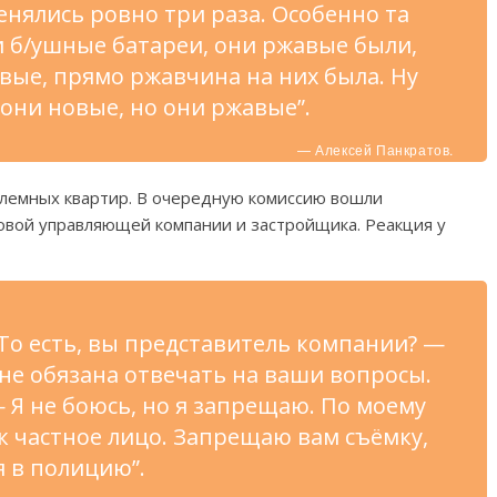
менялись ровно три раза. Особенно та
 б/ушные батареи, они ржавые были,
ые, прямо ржавчина на них была. Ну
 они новые, но они ржавые”.
— Алексей Панкратов.
блемных квартир. В очередную комиссию вошли
овой управляющей компании и застройщика. Реакция у
То есть, вы представитель компании? —
 не обязана отвечать на ваши вопросы.
 Я не боюсь, но я запрещаю. По моему
ак частное лицо. Запрещаю вам съёмку,
я в полицию”.