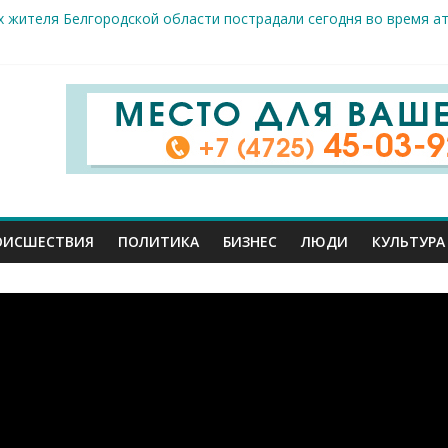
 жителя Белгородской области пострадали сегодня во время а
крываемость особо тяжких преступлений: в Старооскольском от
це: старооскольский тренер Георгий Золотых нуждается в сроч
стам несанкционированной торговли: что и где можно продава
е салоны»: старооскольский краеведческий музей приглашает о
ОИСШЕСТВИЯ
ПОЛИТИКА
БИЗНЕС
ЛЮДИ
КУЛЬТУРА