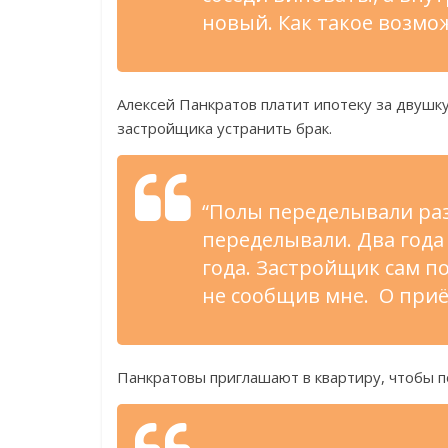
новый. Как такое возмо
Алексей Панкратов платит ипотеку за двушку 
застройщика устранить брак.
“Полы переделывали раз
переделывали. Два года 
года. Застройщик сам п
не сообщив мне. О при
Панкратовы приглашают в квартиру, чтобы п