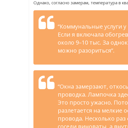
Однако, согласно замерам, температура в кв
“Коммунальные услуги у 
Если я включала обогрев
около 9–10 тыс. За одн
можно разориться”.
“Окна замерзают, откос
проводка. Лампочка здес
Это просто ужасно. Пот
разлетается на мелкие 
провода. Несколько раз 
соседи виноваты, а вну