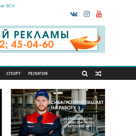
так ВСУ
деле СК подвели итоги первого полугодия
ной трансплантации
ть без штрафа?
кунуться в прошлое
СПОРТ
РЕЛИГИЯ