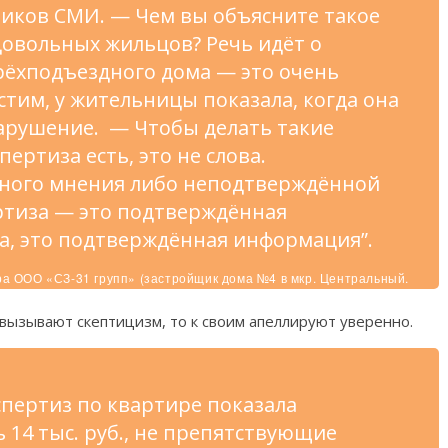
иков СМИ. — Чем вы объясните такое
овольных жильцов? Речь идёт о
трёхподъездного дома — это очень
стим, у жительницы показала, когда она
нарушение. — Чтобы делать такие
ертиза есть, это не слова.
дного мнения либо неподтверждённой
ртиза — это подтверждённая
а, это подтверждённая информация”.
ра ООО «СЗ-31 групп» (застройщик дома №4 в мкр. Центральный.
 вызывают скептицизм, то к своим апеллируют уверенно.
кспертиз по квартире показала
 14 тыс. руб., не препятствующие