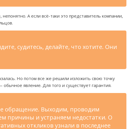
, непонятно. А если всё-таки это представитель компании,
ильцов.
дите, судитесь, делайте, что хотите. Они
залась. Но потом все же решили изложить свою точку
— обычное явление. Для того и существует гарантия.
ое обращение. Выходим, проводим
ем причины и устраняем недостатки. О
ативных откликов узнали в последнее