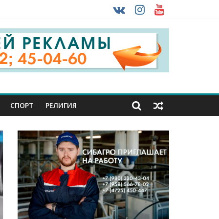
 ввоза машин из-за рубежа
урника
СПОРТ
РЕЛИГИЯ