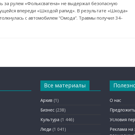
ль за рулем «Фольксвагена» не выдержал безопасную
жущейся впереди «Шкодой рапид». В результате «Шкода»
толкнулась с автомобилем “Oмода”. Травмы получил 34-
Все материалы
Полезн
Архив
(1)
О нас
Бизнес
(238)
Предложить
Культура
(1 446)
Условия пе
Люди
(1 041)
Реклама на