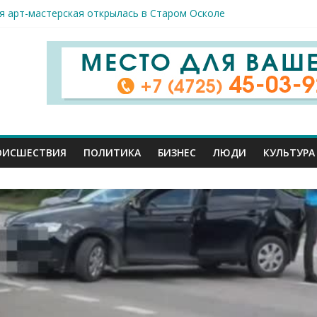
я арт-мастерская открылась в Старом Осколе
к пострадали сегодня при новых ударах ВСУ по нашему региону
руб. похитили мошенники у жителей Белгородчины под предлогом
 принимают поздравления с профессиональным праздником
спорта и достижений: в Старом Осколе отметили День физкульт
ОИСШЕСТВИЯ
ПОЛИТИКА
БИЗНЕС
ЛЮДИ
КУЛЬТУРА