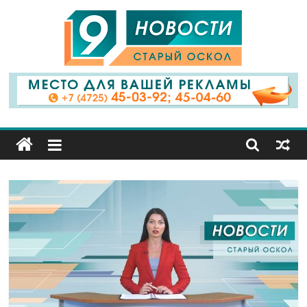
9
Канал
Старый
Оскол