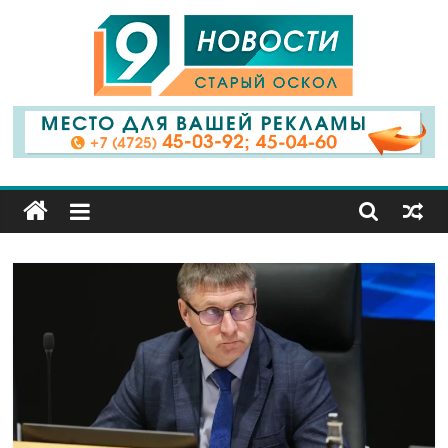
9
Канал
Старый
Оскол