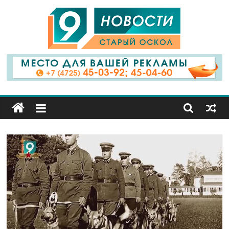
9
Канал
Старый
Оскол