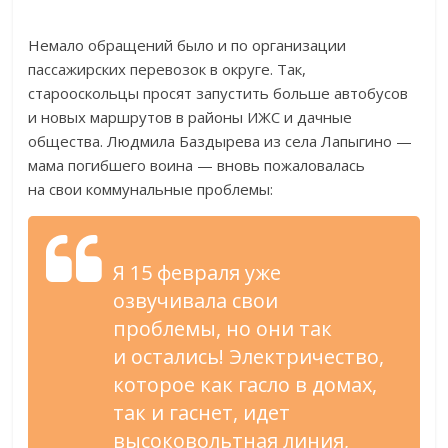
Немало обращений было и
по
организации
пассажирских перевозок в
округе. Так,
старооскольцы просят запустить больше автобусов
и
новых маршрутов в
районы ИЖС и
дачные
общества. Людмила Баздырева из
села Лапыгино
—
мама погибшего воина
—
вновь пожаловалась
на
свои коммунальные проблемы:
Я
15 февраля уже
озвучивала свои
проблемы, но
они так
и
остались! Электричество,
которое как гасло в
домах,
так и
гаснет, идет
высоковольтная линия,