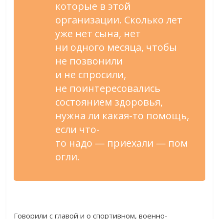
которые в
этой
организации. Сколько лет
уже нет сына, нет
ни
одного месяца, чтобы
не
позвонили
и
не
спросили,
не
поинтересовались
состоянием здоровья,
нужна
ли
какая-то
помощь,
если
что-
то
надо
—
приехали
—
пом
огли.
Говорили с
главой и
о
спортивном,
военно-