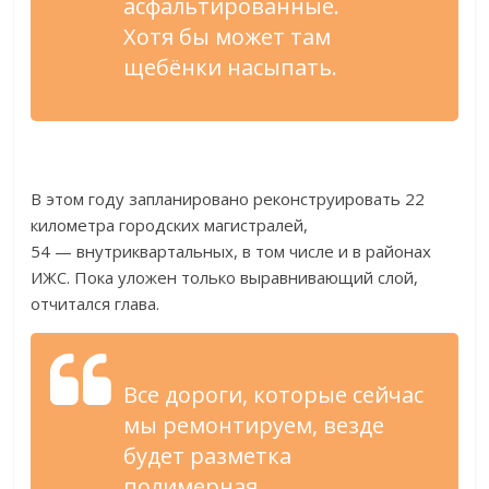
асфальтированные.
Хотя
бы может там
щебёнки насыпать.
В
этом году запланировано реконструировать 22
километра городских магистралей,
54
—
внутриквартальных, в
том числе и
в
районах
ИЖС. Пока уложен только выравнивающий слой,
отчитался глава.
Все дороги, которые сейчас
мы
ремонтируем, везде
будет разметка
полимерная,