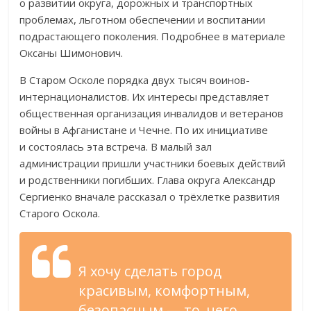
о
развитии округа, дорожных и
транспортных
проблемах, льготном обеспечении и
воспитании
подрастающего поколения. Подробнее в
материале
Оксаны Шимонович.
В
Старом Осколе порядка двух тысяч
воинов-
интернационалистов
. Их
интересы представляет
общественная организация инвалидов и
ветеранов
войны в
Афганистане и
Чечне. По
их
инициативе
и
состоялась эта встреча. В
малый зал
администрации пришли участники боевых действий
и
родственники погибших. Глава округа Александр
Сергиенко вначале рассказал о
трёхлетке развития
Старого Оскола.
Я
хочу сделать город
красивым, комфортным,
безопасным
—
то, чего