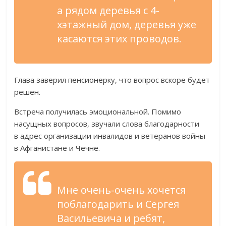
а
рядом деревья с
4-
хэтажный
дом, деревья уже
касаются этих проводов.
Глава заверил пенсионерку, что вопрос вскоре будет
решен.
Встреча получилась эмоциональной. Помимо
насущных вопросов, звучали слова благодарности
в
адрес организации инвалидов и
ветеранов войны
в
Афганистане и
Чечне.
Мне
очень-очень
хочется
поблагодарить и
Сергея
Васильевича и
ребят,