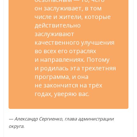
он
заслуживает, в
том
числе и
жители, которые
действительно
заслуживают
качественного улучшения
во
всех его отраслях
и
направлениях. Потому
и
родилась эта трехлетняя
программа, и
она
не
закончится на
трёх
годах, уверяю вас.
—
Александр Сергиенко, глава администрации
округа.