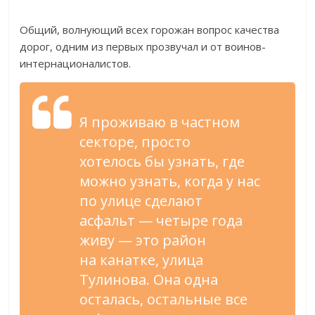
Общий, волнующий всех горожан вопрос качества
дорог, одним из
первых прозвучал и
от
воинов-
интернационалистов
.
Я
проживаю в
частном
секторе, просто
хотелось
бы узнать, где
можно узнать, когда у
нас
по
улице сделают
асфальт
—
четыре года
живу
—
это район
на
канатке, улица
Тулинова. Она одна
осталась, остальные все