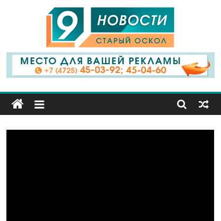
9
Канал
Старый
Оскол