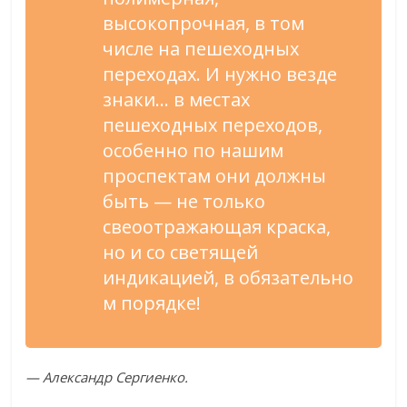
высокопрочная, в
том
числе на
пешеходных
переходах. И
нужно везде
знаки
…
в
местах
пешеходных переходов,
особенно по
нашим
проспектам они должны
быть
—
не
только
свеоотражающая краска,
но
и
со
светящей
индикацией
,
в
обязательно
м порядке!
—
Александр Сергиенко.