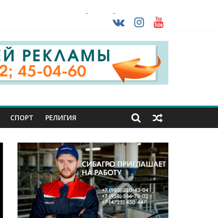
раны проходят практику в Старом Осколе
ударов ВСУ
о-фашистских захватчиков
СПОРТ
РЕЛИГИЯ