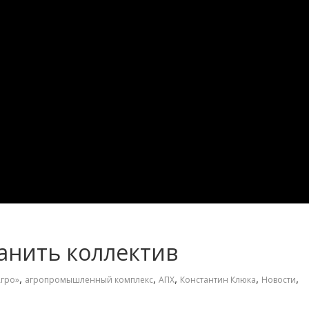
анить коллектив
,
,
,
,
,
гро»
агропромышленный комплекс
АПХ
Константин Клюка
Новости