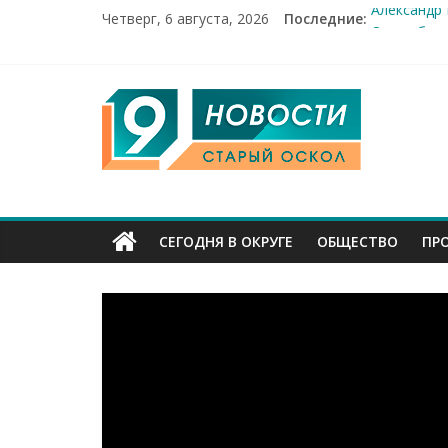
Четверг, 6 августа, 2026
Последние:
Александр
От учебник
Новости Ст
14 мирных 
9
Город пер
Канал
Старый
СЕГОДНЯ В ОКРУГЕ
ОБЩЕСТВО
ПР
Оскол