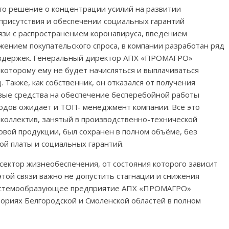
о решение о концентрации усилий на развитии
присутствия и обеспечении социальных гарантий
вязи с распространением коронавируса, введением
жением покупательского спроса, в компании разработан ряд
издержек. Генеральный директор АПХ «ПРОМАГРО»
 которому ему не будет начисляться и выплачиваться
 Также, как собственник, он отказался от получения
овые средства на обеспечение бесперебойной работы
одов ожидает и ТОП- менеджмент компании. Всё это
 коллектив, занятый в производственно-технической
вой продукции, был сохранен в полном объёме, без
й платы и социальных гарантий.
ктор жизнеобеспечения, от состояния которого зависит
этой связи важно не допустить стагнации и снижения
 системообразующее предприятие АПХ «ПРОМАГРО»
ориях Белгородской и Смоленской областей в полном