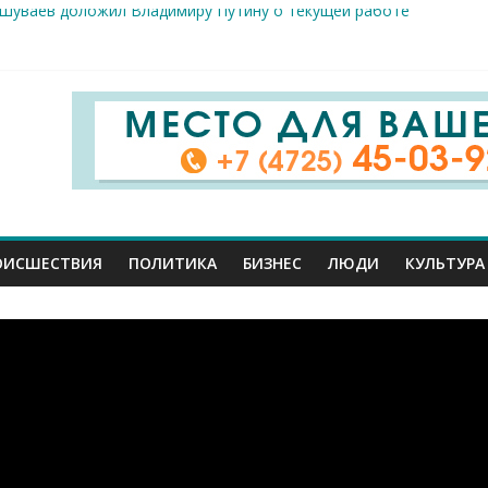
 Шуваев доложил Владимиру Путину о текущей работе
ов к реальным пациентам: студенты-медики из разных вузов ст
арого Оскола от 5 августа
жителей ранены сегодня в Белгородской области в результате 
вого салюта отмечает 83-ю годовщину освобождения от немецк
ОИСШЕСТВИЯ
ПОЛИТИКА
БИЗНЕС
ЛЮДИ
КУЛЬТУРА