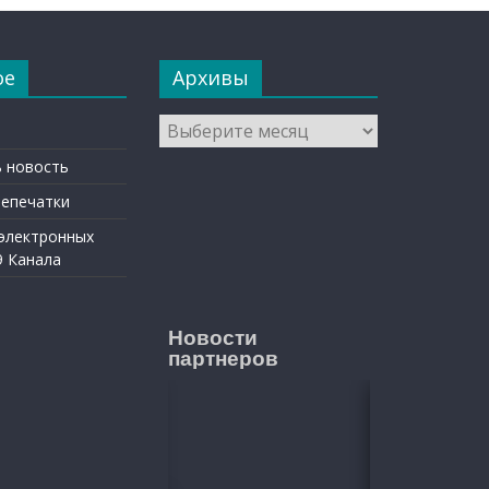
ое
Архивы
Архивы
 новость
репечатки
 электронных
9 Канала
Новости
партнеров