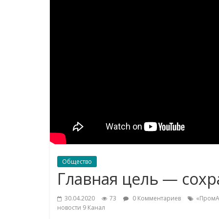
Общество
Главная цель — сохр
30.04.2020
73
0 Комментариев
«ПромА
новости 9 Канал