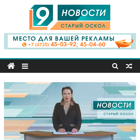
9
Канал
Старый
Оскол