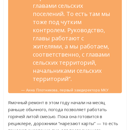
главами сельских
поселений. То есть там мы
тоже под чутким
контролем. Руководство,
главы работают с
жителями, а мы работаем,
соответственно, с главами
сельских территорий,
начальниками сельских
территорий”.
— Анна Плотникова, первый замдиректора МКУ
“УКС”.
Ямочный ремонт в этом году начали на месяц
раньше обычного, погода позволяет работать
горячей литой смесью. Пока она готовится в
рециклере, дорожники “нарезают карты” — то есть