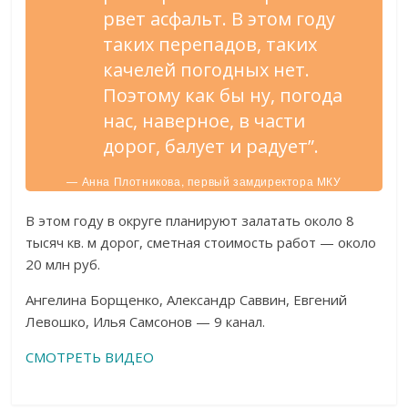
рвет асфальт. В этом году
таких перепадов, таких
качелей погодных нет.
Поэтому как бы ну, погода
нас, наверное, в части
дорог, балует и радует”.
— Анна Плотникова, первый замдиректора МКУ
“УКС”.
В этом году в округе планируют залатать около 8
тысяч кв. м дорог, сметная стоимость работ — около
20 млн руб.
Ангелина Борщенко, Александр Саввин, Евгений
Левошко, Илья Самсонов — 9 канал.
СМОТРЕТЬ ВИДЕО