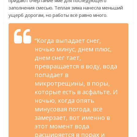
придают очертание яме для последующего
заполнения смесью. Теплая зима нанесла меньший
ущерб дорогам, но работы всё равно много.
“Когда выпадает снег,
ночью минус, днем плюс,
днем снег тает,
превращается в воду, вода
попадает в
микротрещины, в поры,
которые есть в асфальте. И
ночью, когда опять
минусовая погода, всё
замерзает, вот именно в
этот момент вода
расширяется в порах и