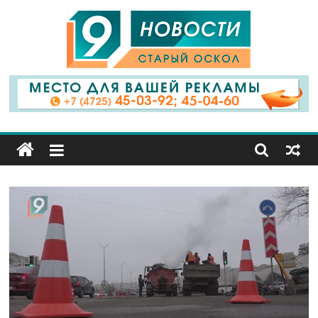
9
Канал
Старый
Оскол