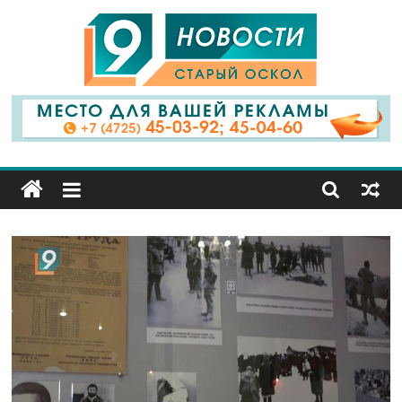
9
Канал
Старый
Оскол