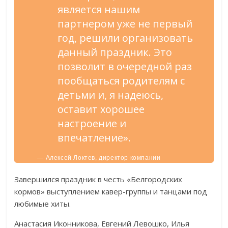
является нашим
партнером уже не первый
год, решили организовать
данный праздник. Это
позволит в очередной раз
пообщаться родителям с
детьми и, я надеюсь,
оставит хорошее
настроение и
впечатление».
— Алексей Локтев, директор компании
«Белгородские корма».
Завершился праздник в честь «Белгородских
кормов» выступлением кавер-группы и танцами под
любимые хиты.
Анастасия Иконникова, Евгений Левошко, Илья