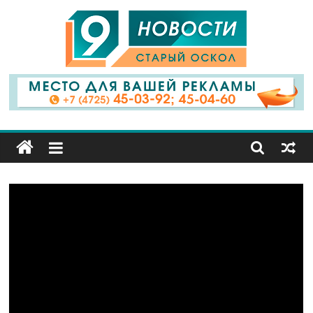
9
Канал
Старый
Оскол