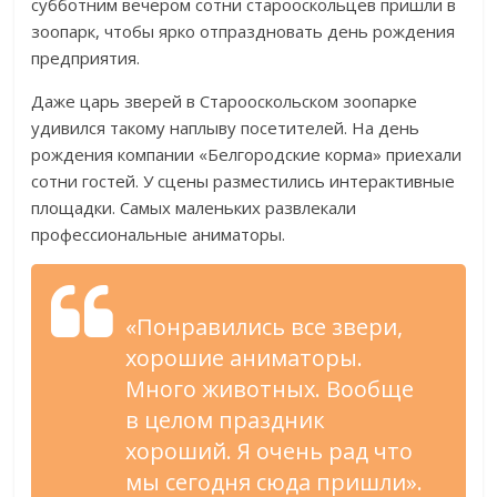
субботним вечером сотни старооскольцев пришли в
зоопарк, чтобы ярко отпраздновать день рождения
предприятия.
Даже царь зверей в Старооскольском зоопарке
удивился такому наплыву посетителей. На день
рождения компании «Белгородские корма» приехали
сотни гостей. У сцены разместились интерактивные
площадки. Самых маленьких развлекали
профессиональные аниматоры.
«Понравились все звери,
хорошие аниматоры.
Много животных. Вообще
в целом праздник
хороший. Я очень рад что
мы сегодня сюда пришли».