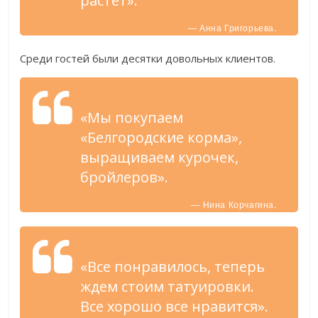
растет».
— Анна Григорьева.
Среди гостей были десятки довольных клиентов.
«Мы покупаем
«Белгородские корма»,
выращиваем курочек,
бройлеров».
— Нина Корчагина.
«Все понравилось, теперь
ждем стоим татуировки.
Все хорошо все нравится».