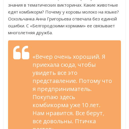
знания в тематических викторинах. Какие животные
едят комбикорм? Почему у коровы молоко на языке?
Оскольчанка Анна Григорьева отвечала без единой
ошибки. С «Белгородскими кормами» ее связывает
многолетняя дружба.
«Вечер очень хороший. Я
приехала сюда, чтобы
увидеть все это
представление. Потому что
я предприниматель.
Покупаю здесь
комбикорма уже 10 лет.
Нам нравится. Все берут,
все довольны. Птичка