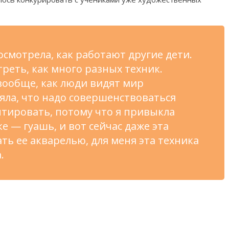
осмотрела, как работают другие дети.
реть, как много разных техник.
вообще, как люди видят мир
яла, что надо совершенствоваться
тировать, потому что я
привыкла
ке
—
гуашь, и
вот сейчас даже эта
ать ее
акварелью, для меня эта техника
.