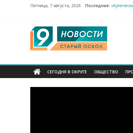
Рейд по м
Пятница, 7 августа, 2026
Последние:
«Купеческ
Два мирны
100%-я ра
9
Новое сер
Канал
Старый
СЕГОДНЯ В ОКРУГЕ
ОБЩЕСТВО
ПР
Оскол