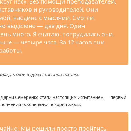
круг нас
»
. Без помощи преподавателей,
аставников и
руководителей. Они
мой, наедине с
мыслями. Смогли.
но выделено
—
два дня. Один
ень много. Я
считаю, потрудились они.
ньше
—
четыре часа. За
12 часов они
работы.
ора детской художественной школы.
Дарьи Семеренко стали настоящим испытанием
—
первый
сполнении оскольчанки покорил жюри.
учайно. Мы
решили просто пройтись