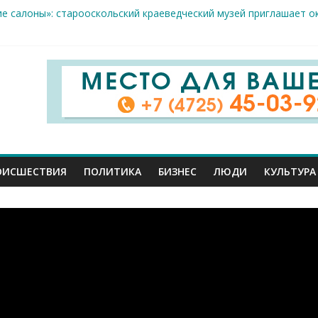
естам несанкционированной торговли: что и где можно продава
ие салоны»: старооскольский краеведческий музей приглашает о
х жителя Белгородской области пострадали сегодня во время а
скрываемость особо тяжких преступлений: в Старооскольском о
дце: старооскольский тренер Георгий Золотых нуждается в сро
ОИСШЕСТВИЯ
ПОЛИТИКА
БИЗНЕС
ЛЮДИ
КУЛЬТУРА