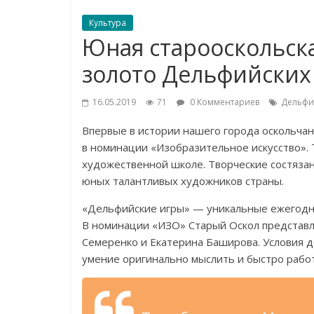
Культура
Юная старооскольск
золото Дельфийских
16.05.2019
71
0 Комментариев
Дельфи
Впервые в
истории нашего города оскольчан
в
номинации
«
Изобразительное искусство
»
.
художественной школе. Творческие состяза
юных талантливых художников страны.
«
Дельфийские игры
»
—
уникальные ежегодн
В
номинации
«
ИЗО
»
Старый Оскол представ
Семеренко и
Екатерина Баширова. Условия д
умение оригинально мыслить и
быстро работ