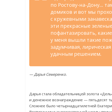
по
Ростову-на-Дону
…
там
домиков и
вот мы
прохо
с
кружевными занавеск
эти прекрасные зеленые
пофантазировать, какие
у
меня вышли такие пож
задумчивая, лирическая
удачным решением.
—
Дарья Семеренко.
Дарья стала обладательницей золота
«
Дель
и
денежное вознаграждение
—
пятьдесят ты
Сложнее было четырнадцатилетней Екатер
Воспитаннице художественной школы пришл