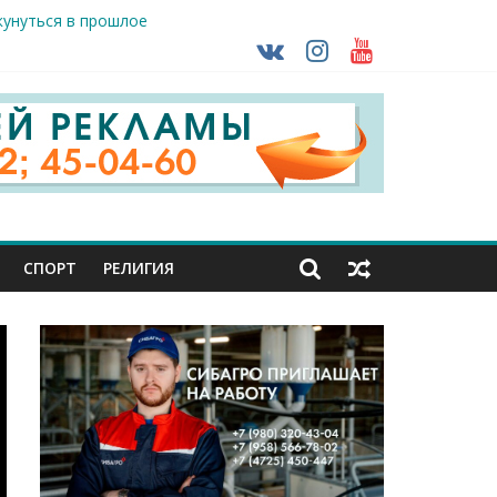
ть без штрафа?
кунуться в прошлое
так ВСУ
тделе СК подвели итоги первого полугодия
чной трансплантации
СПОРТ
РЕЛИГИЯ