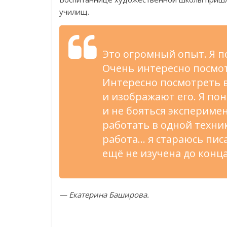
училищ.
Это огромный опыт. Я
п
Очень интересно посмот
Интересно посмотреть 
и
изображают его. Я
пон
и
не
бояться эксперимен
работать в
одной техни
работа
…
я
стараюсь пис
ещё не
изучена до
конца
—
Екатерина Баширова.