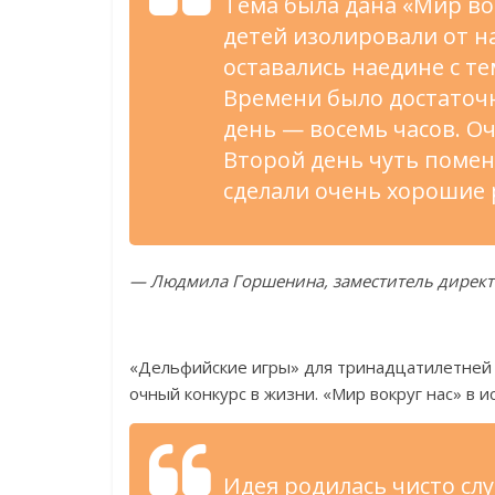
Тема была дана
«
Мир во
детей изолировали от
н
оставались наедине с
те
Времени было достаточ
день
—
восемь часов. Оч
Второй день чуть поме
сделали очень хорошие 
—
Людмила Горшенина, заместитель директ
«
Дельфийские игры
»
для тринадцатилетней 
очный конкурс в
жизни.
«
Мир вокруг нас
»
в
и
Идея родилась чисто сл