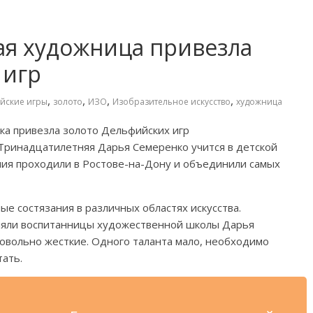
ая художница привезла
 игр
,
,
,
,
йские игры
золото
ИЗО
Изобразительное искусство
художница
ка привезла золото Дельфийских игр
 Тринадцатилетняя Дарья Семеренко учится в
детской
ния проходили в
Ростове-на-Дону
и
объединили самых
ые состязания в
различных областях искусства.
ляли воспитанницы художественной школы Дарья
овольно жесткие. Одного таланта мало, необходимо
ать.