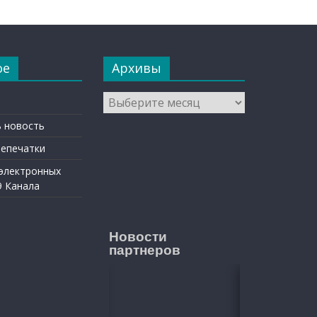
ое
Архивы
Архивы
 новость
репечатки
 электронных
9 Канала
Новости
партнеров