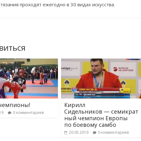
стязания проходят ежегодно в
30 видах искусства.
виться
чемпионы!
Кирилл
Сидельников — семикрат
19
0 комментариев
ный чемпион Европы
по боевому самбо
20.05.2019
0 комментариев