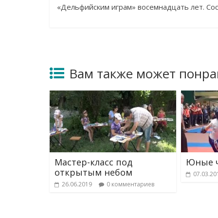
«
Дельфийским играм
»
восемнадцать лет. Со
Вам также может понра
Мастер-класс под
Юные 
открытым небом
07.03.20
26.06.2019
0 комментариев