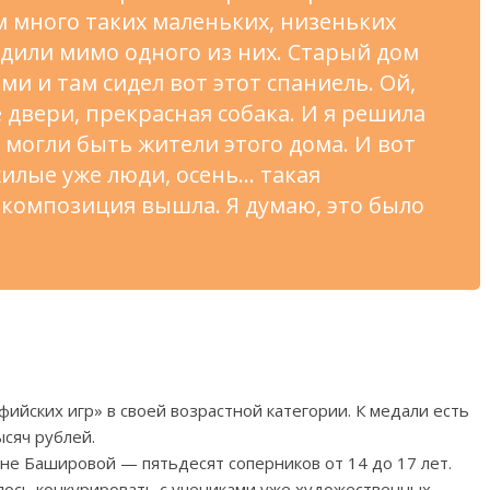
 много таких маленьких, низеньких
дили мимо одного из
них. Старый дом
ами и
там сидел вот этот спаниель. Ой,
 двери, прекрасная собака. И
я
решила
 могли быть жители этого дома. И
вот
илые уже люди, осень
…
такая
 композиция вышла. Я
думаю, это было
фийских игр
»
в
своей возрастной категории. К
медали есть
сяч рублей.
ине Башировой
—
пятьдесят соперников от
14 до
17 лет.
ось конкурировать с
учениками уже художественных