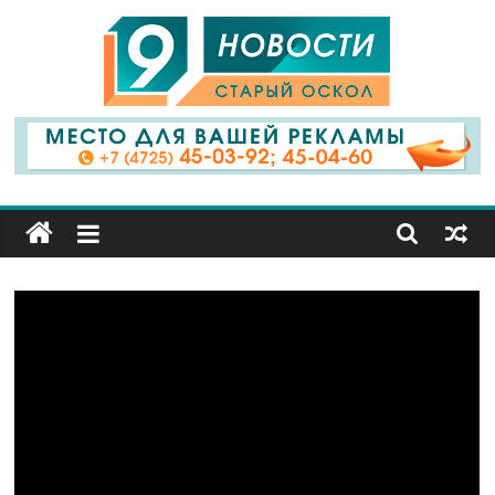
9
Канал
Старый
Оскол