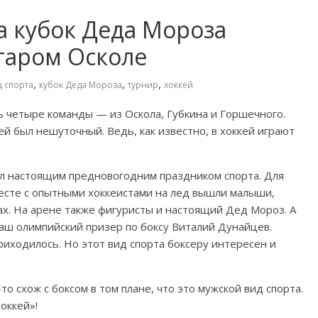
а кубок Деда Мороза
таром Осколе
,
,
,
ц спорта
кубок Деда Мороза
турнир
хоккей
ь четыре команды — из Оскола, Губкина и Горшечного.
ей был нешуточный. Ведь, как известно, в хоккей играют
ал настоящим предновогодним праздником спорта. Для
есте с опытными хоккеистами на лед вышли малыши,
ках. На арене также фигуристы и настоящий Дед Мороз. А
аш олимпийский призер по боксу Виталий Дунайцев.
приходилось. Но этот вид спорта боксеру интересен и
то схож с боксом в том плане, что это мужской вид спорта.
хоккей»!