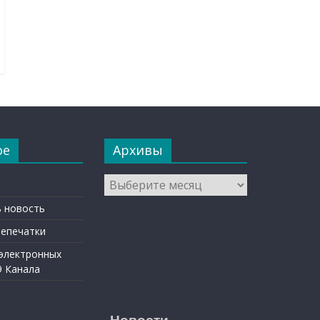
ое
Архивы
Архивы
 новость
репечатки
 электронных
9 Канала