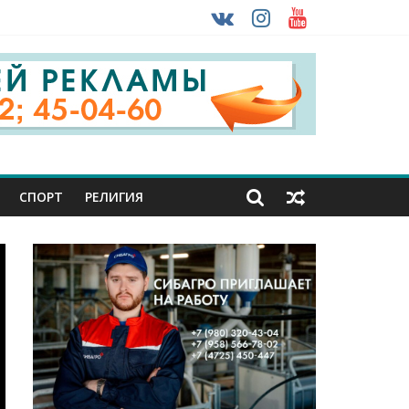
 ввоза машин из-за рубежа
урника
СПОРТ
РЕЛИГИЯ