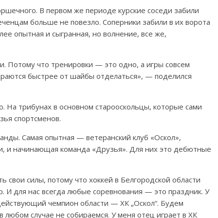
оршечного. В первом же периоде курские соседи забили
еченцам больше не повезло. Соперники забили в их ворота
ее опытная и сыгранная, но волнение, все же,
. Потому что тренировки — это одно, а игры совсем
тараются быстрее от шайбы отделаться», — поделился
.
о. На трибунах в основном старооскольцы, которые сами
узья спортсменов.
нды. Самая опытная — ветеранский клуб «Оскол»,
, и начинающая команда «Друзья». Для них это дебютные
ь свои силы, потому что хоккей в Белгородской области
р. И для нас всегда любые соревнования — это праздник. У
действующий чемпион области — ХК „Оскол“. Будем
в любом случае не собираемся. У меня отец играет в ХК