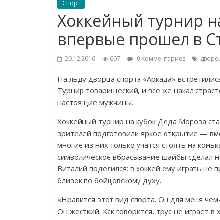
Спорт
Хоккейный турнир н
впервые прошел в С
20.12.2016
607
0 Комментариев
дворе
На льду дворца спорта «Аркада» встретилис
Турнир товарищеский, и все же накал страст
настоящие мужчины.
Хоккейный турнир на кубок Деда Мороза ст
зрителей подготовили яркое открытие — вм
многие из них только учатся стоять на конь
символическое вбрасывание шайбы сделал н
Виталий поделился: в хоккей ему играть не 
близок по бойцовскому духу.
«Нравится этот вид спорта. Он для меня чем-
Он жесткий. Как говорится, трус не играет в 