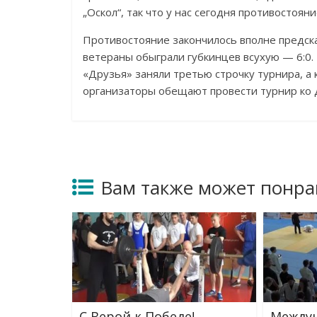
„Оскол“, так что у нас сегодня противостоян
Противостояние закончилось вполне предска
ветераны обыграли губкинцев всухую — 6:0. 
«Друзья» заняли третью строчку турнира, 
организаторы обещают провести турнир ко
Вам также может понра
С Верой к Победе!
Между