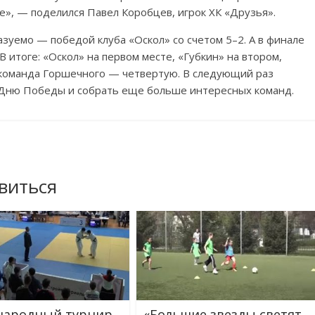
ие», — поделился Павел Коробцев, игрок ХК «Друзья».
зуемо — победой клуба «Оскол» со счетом 5–2. А в финале
В итоге: «Оскол» на первом месте, «Губкин» на втором,
а команда Горшечного — четвертую. В следующий раз
 Дню Победы и собрать еще больше интересных команд.
виться
народный турнир
«Большие звезды светят