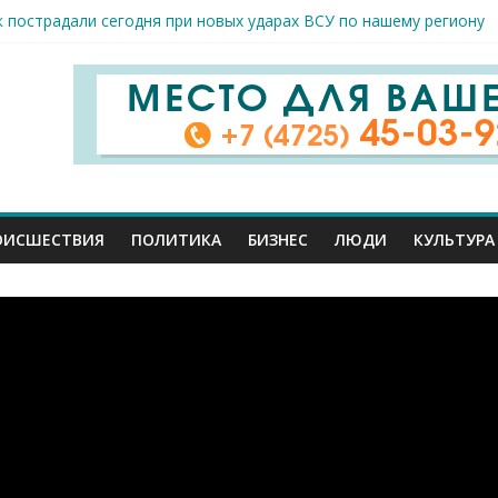
я арт-мастерская открылась в Старом Осколе
к пострадали сегодня при новых ударах ВСУ по нашему региону
руб. похитили мошенники у жителей Белгородчины под предлогом
 принимают поздравления с профессиональным праздником
спорта и достижений: в Старом Осколе отметили День физкульт
ОИСШЕСТВИЯ
ПОЛИТИКА
БИЗНЕС
ЛЮДИ
КУЛЬТУРА