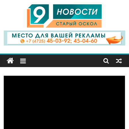
9
Канал
Старый
Оскол