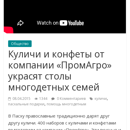
Общество
Куличи и конфеты от
компании «ПромАгро»
украсят столы
многодетных семей
,
08.04.2015
1344
0 Комментариев
куличи
,
пасхальные подарки
помощь многодетным
В Пасху православные традиционно дарят друг
другу куличи. 400 наборов с куличами и конфетами
подготовили от компании «ПромАгро». Эти вкусные и