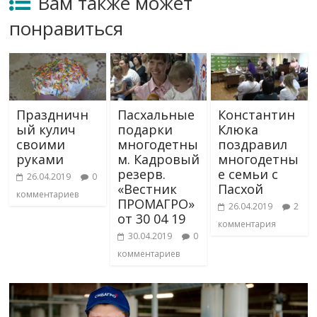
Вам также может
понравиться
Праздничн
Пасхальные
Константин
ый кулич
подарки
Клюка
своими
многодетны
поздравил
руками
м. Кадровый
многодетны
резерв.
е семьи с
26.04.2019
0
«Вестник
Пасхой
комментариев
ПРОМАГРО»
26.04.2019
2
от 30 04 19
комментария
30.04.2019
0
комментариев