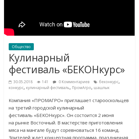
Общество
Кулинарный
фестиваль «БЕКОНкурс»
,
30.05.2018
141
0 Комментариев
беконкурс
,
,
,
конкурс
кулинарный фестиваль
ПромАгро
шашлык
Компания
«
ПРОМАГРО
»
приглашает старооскольцев
на
третий городской кулинарный
фестиваль
«
БЕКОНкурс
»
. Он
состоится 2 июня
на
рынке Восточный. В
мастерстве приготовления
мяса на
мангале будут соревноваться 16 команд.
Зрителей ждет концертная программа, праздничная