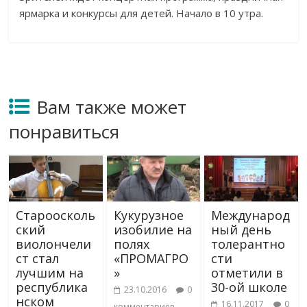
ярмарка и
конкурсы для детей. Начало в
10 утра.
Вам также может
понравиться
Староосколь
Кукурузное
Международ
ский
изобилие на
ный день
виолончели
полях
толерантно
ст стал
«ПРОМАГРО
сти
лучшим на
»
отметили в
республика
30-ой школе
23.10.2016
0
нском
16.11.2017
0
комментариев