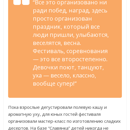
“Все это организовано ни
ради побед, наград, здесь
просто организован
праздник, который все
люди пришли, улыбаются,
веселятся, весна.
Фестиваль, соревнования
— это все второстепенно.
Девочки поют, танцуют,
уха — весело, классно,
вообще супер!”
Пока взрослые дегустировали полевую кашу и
ароматную уху, для юных гостей фестиваля
организовали мастер-класс по изготовлению сладких
десертов. На базе “Славянка” детей никогда не