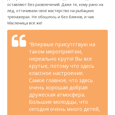
оставляют без развлечений. Даже те, кому рано на
лёд, оттачивали своё мастерство на рыбацких
тренажерах. Не обошлось и без блинов, и чая.
Масленица всё же!
“Впервые присутствую на
таком мероприятии,
нереально круто! Вы все
крутые, потому что здесь
классное настроение.
Самое главное, что здесь
очень хорошая добрая
дружеская атмосфера.
Большие молодцы, что
сегодня очень много детей,