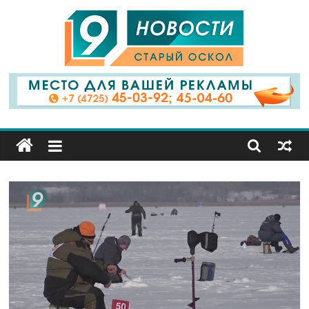
9
Канал
Старый
Оскол