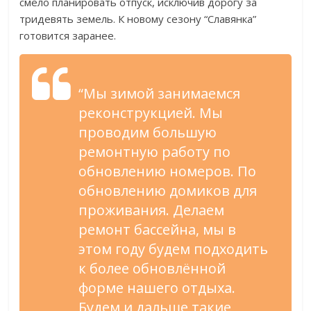
смело планировать отпуск, исключив дорогу за
тридевять земель. К новому сезону “Славянка”
готовится заранее.
“Мы зимой занимаемся
реконструкцией. Мы
проводим большую
ремонтную работу по
обновлению номеров. По
обновлению домиков для
проживания. Делаем
ремонт бассейна, мы в
этом году будем подходить
к более обновлённой
форме нашего отдыха.
Будем и дальше такие