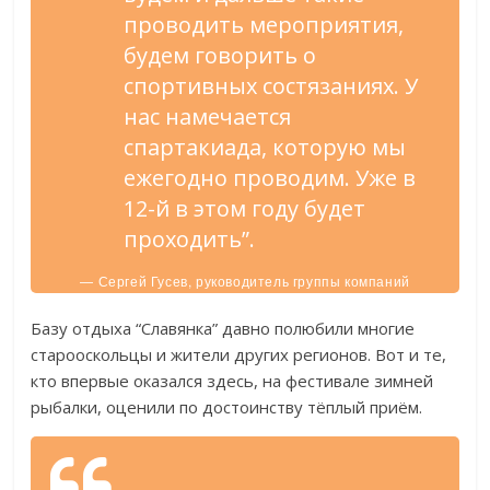
проводить мероприятия,
будем говорить о
спортивных состязаниях. У
нас намечается
спартакиада, которую мы
ежегодно проводим. Уже в
12-й в этом году будет
проходить”.
— Сергей Гусев, руководитель группы компаний
«Славянка».
Базу отдыха “Славянка” давно полюбили многие
старооскольцы и жители других регионов. Вот и те,
кто впервые оказался здесь, на фестивале зимней
рыбалки, оценили по достоинству тёплый приём.