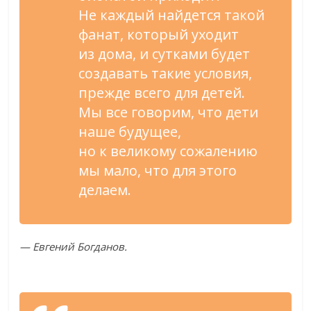
Не
каждый найдется такой
фанат, который уходит
из
дома, и
сутками будет
создавать такие условия,
прежде всего для детей.
Мы
все говорим, что дети
наше будущее,
но
к
великому сожалению
мы
мало, что для этого
делаем.
—
Евгений Богданов.