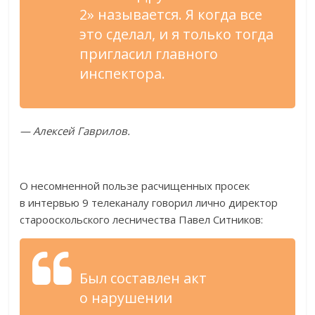
2
»
называется. Я
когда все
это сделал, и
я
только тогда
пригласил главного
инспектора.
—
Алексей Гаврилов.
О
несомненной пользе расчищенных просек
в
интервью 9 телеканалу говорил лично директор
старооскольского лесничества Павел Ситников:
Был составлен акт
о
нарушении