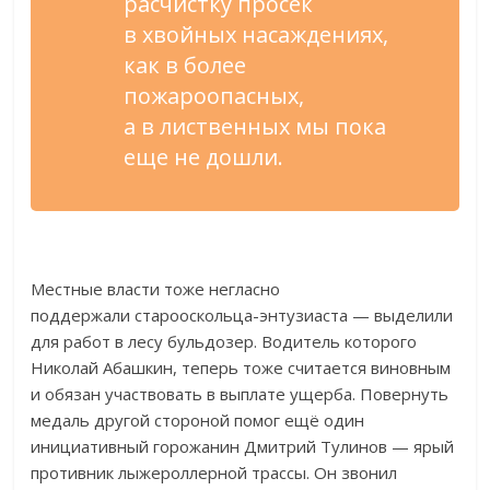
расчистку просек
в
хвойных насаждениях,
как в
более
пожароопасных,
а
в
лиственных мы
пока
еще не
дошли.
Местные власти тоже негласно
поддержали
старооскольца-энтузиаста
—
выделили
для работ в
лесу бульдозер. Водитель которого
Николай Абашкин, теперь тоже считается виновным
и
обязан участвовать в
выплате ущерба. Повернуть
медаль другой стороной помог ещё один
инициативный горожанин Дмитрий Тулинов
—
ярый
противник лыжероллерной трассы. Он
звонил