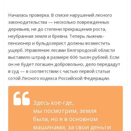
Началась проверка. В
списке нарушений лесного
законодательства
—
несколько поврежденных
деревьев, не
до
степени прекращения роста,
неубранная земля и
бревна. Теперь
лыжник-
пенсионер
и
бульдозерист должны возместить
ущерб. Управление лесами Белгородской области
выставило штраф в
размере 606 тысяч рублей. Если
он
не
будет погашен добровольно, дело передадут
в
суд
—
в
соответствии с
частью первой статьи
сотой Лесного кодекса Российской Федерации.
Здесь
кое-где
,
мы
посмотрим, земля
была, но
я
в
основном
машинами, за
свои деньги