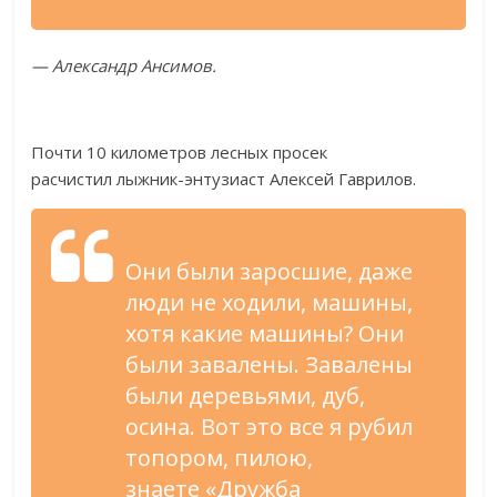
—
Александр Ансимов.
Почти 10 километров лесных просек
расчистил
лыжник-энтузиаст
Алексей Гаврилов.
Они были заросшие, даже
люди не
ходили, машины,
хотя какие машины? Они
были завалены. Завалены
были деревьями, дуб,
осина. Вот это все я
рубил
топором, пилою,
знаете
«
Дружба