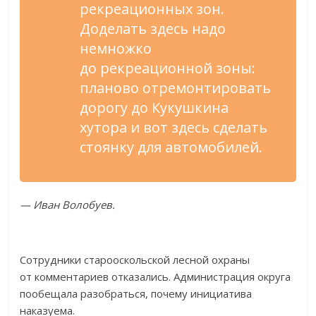
рекреационных зон.
Доделать здесь надо
немножко
до
рекреационной зоны:
планово отремонтировать
дорогу до
Кукушкина
хутора и
вот здесь сделать
стоянку для автомобилей.
—
Иван Волобуев.
Сотрудники старооскольской лесной охраны
от
комментариев отказались. Администрация округа
пообещала разобраться, почему инициатива
наказуема.