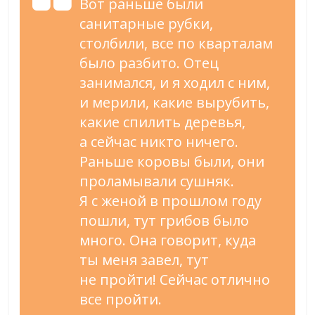
Вот раньше были
санитарные рубки,
столбили, все по
кварталам
было разбито. Отец
занимался, и
я
ходил с
ним,
и
мерили, какие вырубить,
какие спилить деревья,
а
сейчас никто ничего.
Раньше коровы были, они
проламывали сушняк.
Я
с
женой в
прошлом году
пошли, тут грибов было
много. Она говорит, куда
ты
меня завел, тут
не
пройти! Сейчас отлично
все пройти.