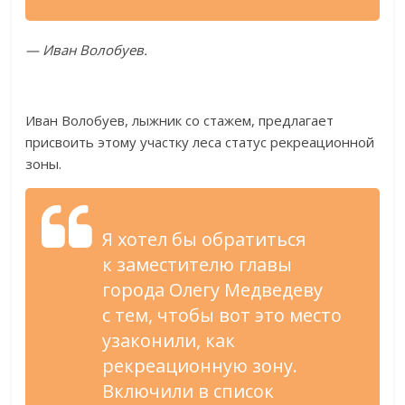
—
Иван Волобуев.
Иван Волобуев, лыжник со
стажем, предлагает
присвоить этому участку леса статус рекреационной
зоны.
Я
хотел
бы обратиться
к
заместителю главы
города Олегу Медведеву
с
тем, чтобы вот это место
узаконили, как
рекреационную зону.
Включили в
список