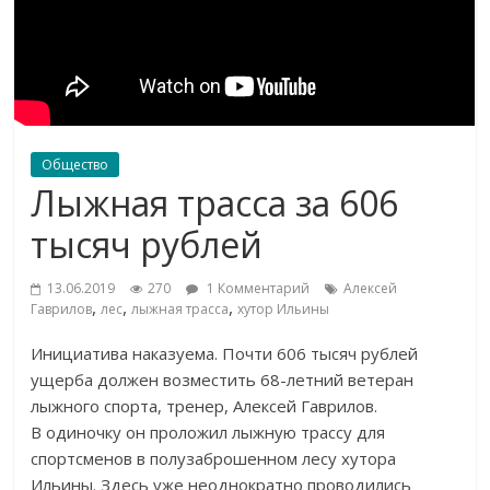
Общество
Лыжная трасса за 606
тысяч рублей
13.06.2019
270
1 Комментарий
Алексей
,
,
,
Гаврилов
лес
лыжная трасса
хутор Ильины
Инициатива наказуема. Почти 606 тысяч рублей
ущерба должен возместить
68-летний
ветеран
лыжного спорта, тренер, Алексей Гаврилов.
В
одиночку он
проложил лыжную трассу для
спортсменов в
полузаброшенном лесу хутора
Ильины. Здесь уже неоднократно проводились