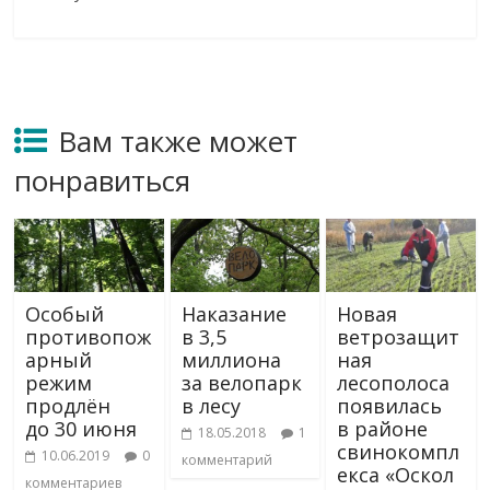
Вам также может
понравиться
Особый
Наказание
Новая
противопож
в 3,5
ветрозащит
арный
миллиона
ная
режим
за велопарк
лесополоса
продлён
в лесу
появилась
до 30 июня
в районе
18.05.2018
1
свинокомпл
10.06.2019
0
комментарий
екса «Оскол
комментариев