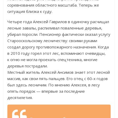
соревнования областного масштаба. Теперь
же
ситуация близка к
суду.
Четыре года Алексей Гаврилов в
одиночку расчищал
лесные завалы, распиливал поваленные деревья,
убирал поросли. Пенсионер фактически оказал услугу
Старооскольскому лесничеству: своими руками
создал дорогу противопожарного назначения. Когда
в
2010 году горел этот лес, вспоминают очевидцы,
к
огню не
могла проехать спецтехника, многие
деревья пострадали.
Местный житель Алексей Ансимов знает этот лесной
массив, как свои пять пальцев. Его отец с
60-х
годов
был здесь лесничим. По
мнению Алексея, в
лесу
опять порядок
—
впервые за
последние
десятилетия.