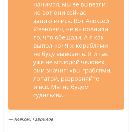
нанимал, мы
ее
вывезли,
но
вот они сейчас
зациклились. Вот Алексей
Иванович, не
выполнили
то, что обещали. А
я
как
выполню? Я
ж кораблями
не
буду вывозить. Я
и
так
уже не
молодой человек,
они значит:
«
вы
граблями,
лопатой, разровняйте
и
все. Мы
не
будем
судиться
»
.
—
Алексей Гаврилов.