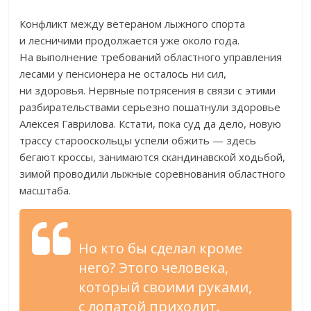
Конфликт между ветераном лыжного спорта
и
лесничими продолжается уже около года.
На
выполнение требований областного управления
лесами у
пенсионера не
осталось ни
сил,
ни
здоровья. Нервные потрясения в
связи с
этими
разбирательствами серьезно пошатнули здоровье
Алексея Гаврилова. Кстати, пока суд да
дело, новую
трассу старооскольцы успели обжить
—
здесь
бегают кроссы, занимаются скандинавской ходьбой,
зимой проводили лыжные соревнования областного
масштаба.
Но
кто
бы сделал кроме
него? Этого человека,
который своими руками,
с
лопатой приходит.