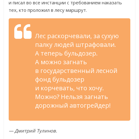
и
писал во
все инстанции с
требованием наказать
тех, кто проложил в
лесу маршрут.
Лес раскорчевали, за
сухую
палку людей штрафовали.
А
теперь бульдозер.
А
можно загнать
в
государственный лесной
фонд бульдозер
и
корчевать, что хочу.
Можно? Нельзя загнать
дорожный автогрейдер!
—
Дмитрий Тулинов.