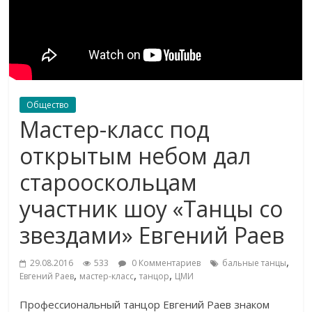
Общество
Мастер-класс под
открытым небом дал
старооскольцам
участник шоу «Танцы со
звездами» Евгений Раев
,
29.08.2016
533
0 Комментариев
бальные танцы
,
,
,
Евгений Раев
мастер-класс
танцор
ЦМИ
Профессиональный танцор Евгений Раев знаком