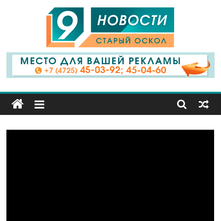
9
Канал
Старый
Оскол