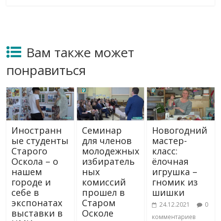
Вам также может
понравиться
Иностранн
Семинар
Новогодний
ые студенты
для членов
мастер-
Старого
молодежных
класс:
Оскола – о
избиратель
ёлочная
нашем
ных
игрушка –
городе и
комиссий
гномик из
себе в
прошел в
шишки
экспонатах
Старом
24.12.2021
0
выставки в
Осколе
комментариев