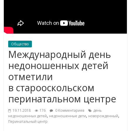
Общество
Международный день
недоношенных детей
отметили
в старооскольском
перинатальном центре
19.11.2018
176
0 Комментариев
день
,
,
,
недоношенных детей
недоношенные дети
новорожденный
Перинатальный центр