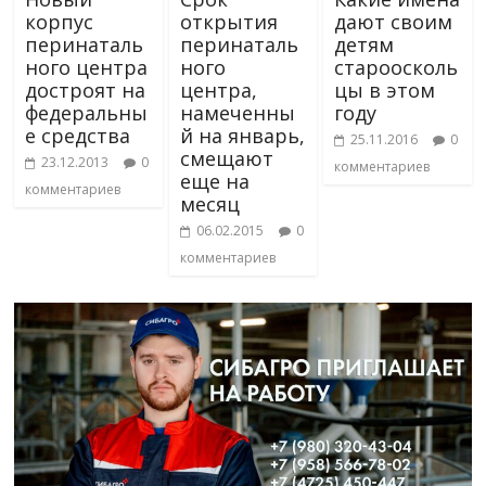
корпус
открытия
дают своим
перинаталь
перинаталь
детям
ного центра
ного
староосколь
достроят на
центра,
цы в этом
федеральны
намеченны
году
е средства
й на январь,
25.11.2016
0
смещают
23.12.2013
0
комментариев
еще на
комментариев
месяц
06.02.2015
0
комментариев