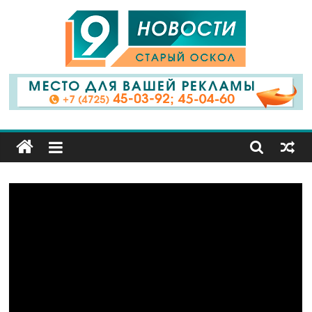
9
Канал
Старый
Оскол