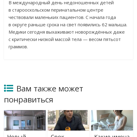
В
международный день недоношенных детей
в
старооскольском перинатальном центре
чествовали маленьких пациентов. С
начала года
в
округе раньше срока на
свет появились 62
малыша.
Медики сегодня выхаживают новорождённых даже
с
критически низкой массой тела
—
весом пятьсот
граммов.
Вам также может
понравиться
Новый
Срок
Какие имена