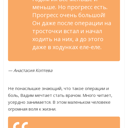
меньше. Но прогресс есть.
Прогресс очень большой!
Он даже после операции на
тросточки встал и начал
ходить на них, а до этого
даже в ходунках еле-еле.
— Анастасия Коптева
Не понаслышке знающий, что такое операции и
боль, Вадим мечтает стать врачом. Много читает,
усердно занимается. В этом маленьком человеке
огромная воля к жизни.