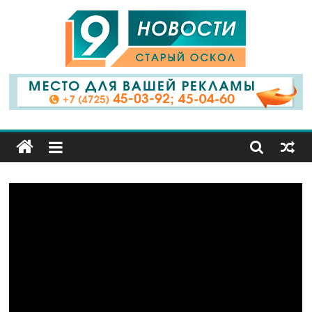
9
Канал
Старый
Оскол