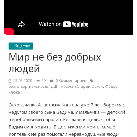
Общество
Мир не без добрых
людей
15.07.2020
60
0 Комментариев
,
,
,
благотворительность
ДЦП
новости Старый Оскол
Федор
Клюка
Оскольчанка Анастасия Коптева уже 7 лет борется с
недугом своего сына Вадима. У мальчика — детский
церебральный паралич. Ее главная цель, чтобы
Вадим смог ходить. В достижении мечты семье
Коптевых не раз помогали неравнодушные люди.