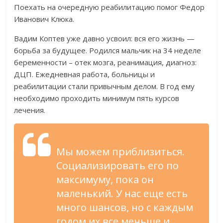
Поехать на очередную реабилитацию помог Федор
Иванович Клюка.
Вадим Коптев уже давно усвоил: вся его жизнь —
борьба за будущее. Родился мальчик на 34 неделе
беременности – отек мозга, реанимация, диагноз:
ДЦП. Ежедневная работа, больницы и
реабилитации стали привычным делом. В год ему
необходимо проходить минимум пять курсов
лечения.
Мы можем приблизиться.
Социализировать его по
максимуму, пока он
маленький. У нас еще есть
много шансов, но с каждым
годом их все меньше и