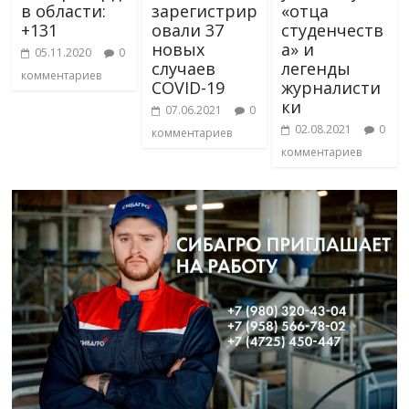
в области:
зарегистрир
«отца
+131
овали 37
студенчеств
новых
а» и
05.11.2020
0
случаев
легенды
комментариев
COVID-19
журналисти
ки
07.06.2021
0
02.08.2021
0
комментариев
комментариев