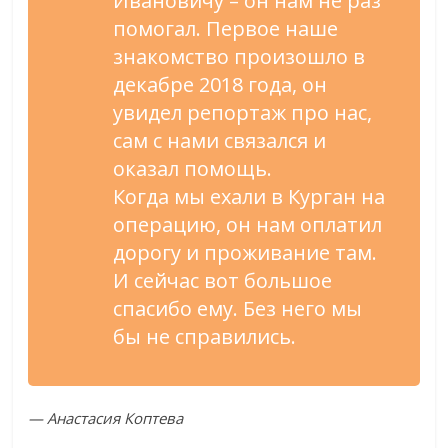
Ивановичу – он нам не раз
помогал. Первое наше
знакомство произошло в
декабре 2018 года, он
увидел репортаж про нас,
сам с нами связался и
оказал помощь.
Когда мы ехали в Курган на
операцию, он нам оплатил
дорогу и проживание там.
И сейчас вот большое
спасибо ему. Без него мы
бы не справились.
— Анастасия Коптева