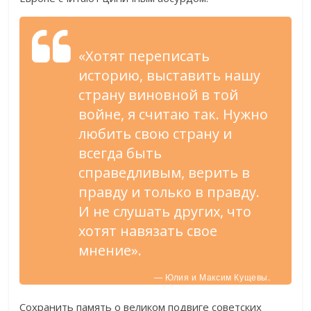
«Хотят переписать
историю, выставить нашу
страну виновной в той
войне, я считаю так. Нужно
любить свою страну и
всегда быть
справедливым, верить в
правду и только в правду.
И не слушать других, что
хотят навязать свое
мнение».
— Юлия и Максим Кущевы.
Сохранить память о великом подвиге советских