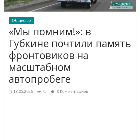
Общество
«Мы помним!»: в
Губкине почтили память
фронтовиков на
масштабном
автопробеге
13.05.2026
75
0 Комментариев