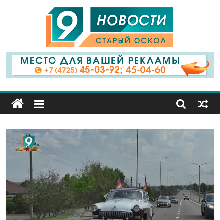
9
Канал
Старый
Оскол