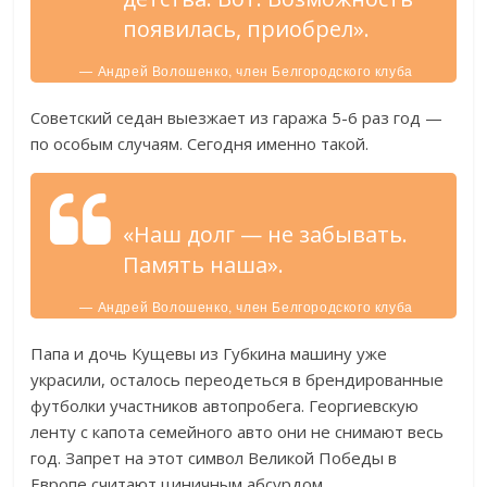
появилась, приобрел».
— Андрей Волошенко, член Белгородского клуба
любителей ретроавтомобилей.
Советский седан выезжает из гаража 5-6 раз год —
по особым случаям. Сегодня именно такой.
«Наш долг — не забывать.
Память наша».
— Андрей Волошенко, член Белгородского клуба
любителей ретроавтомобилей.
Папа и дочь Кущевы из Губкина машину уже
украсили, осталось переодеться в брендированные
футболки участников автопробега. Георгиевскую
ленту с капота семейного авто они не снимают весь
год. Запрет на этот символ Великой Победы в
Европе считают циничным абсурдом.