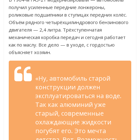
получил усиленные передние лонжероны,
роликовые подшипники в ступицах передних колёс.
Объём рядного четырёхцилиндрового бензинового
двигателя — 2,4 литра. Трёхступенчатая
механическая коробка передач и сегодня работает
как по маслу. Все дело — в уходе, с гордостью
объясняет хозяин.
«Ну, автомобиль старой
конструкции должен
эксплуатироваться на воде.
Так как алюминий уже
старый, современные
охлаждающие жидкости
погубят его. Это мечта
детства. Вот. Возможность