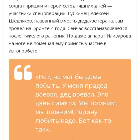
солдат пришли и герои сегодняшних дней —
участники спецоперации. Губкинец Алексей
Шевляков, названный в честь деда-ветерана, сам
провел на фронте 4 года. Сейчас восстанавливается
после тяжелого ранения. Но даже аппарат Илизарова
на ноге не помешал ему принять участие в
автопробеге.
«Нет, не мог бы дома
побыть. У меня прадед
воевал, дед воевал. Это
дань памяти. Мы помним,
мы помним! Родину
любить надо. Вот как-то
так».