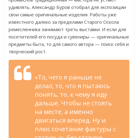
удивлять. Александр Буров отобрал для экспозиции
свои самые оригинальные изделия. Работы уже
известного далеко за пределами Старого Оскола
ремесленника занимают треть выставки. И если для
посетителей его посуда и сувениры — оригинальные
предметы быта, то для самого автора — поиск себя и
творческий рост.
«То, чего я раньше не
делал, то, что я пытаюсь
понять, то, к чему я иду
дальше. Чтобы не стоять
на месте, а именно
двигаться вперед. Ну и
плюс сочетание фактуры с
глазурью, без глазури.