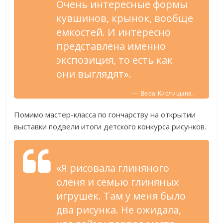
Очень интересные формы
кувшинов, крынок, вообще
емкостей. И интересно
представлена именно
экспозиция, то есть как
они выглядят».
— Вера Кислицына.
Помимо мастер-класса по гончарству на открытии
выставки подвели итоги детского конкурса рисунков.
«Я рисовала глиняного
оленя и семью глиняных
игрушек. Там у меня было
два рисунка. Не ожидала,