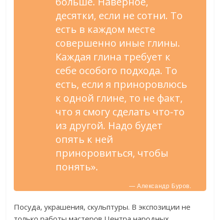
больше. Наверное,
десятки, если не сотни. То
есть в каждом месте
совершенно иные глины.
Каждая глина требует к
себе особого подхода. То
есть, если я приноровлюсь
к одной глине, то не факт,
что я смогу сделать что-то
из другой. Надо будет
опять к ней
приноровиться, чтобы
понять».
— Александр Буров.
Посуда, украшения, скульптуры. В экспозиции не
только работы мастеров Центра народных