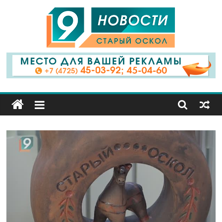
9
Канал
Старый
Оскол