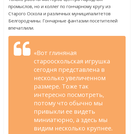
промыслов, но и коллег по гончарному кругу из
Старого Оскола и различных муниципалитетов
Белгородчины. Гончарные фантазии посетителей
впечатлили.
«Вот глиняная
старооскольская игрушка
сегодня представлена в
несколько увеличенном
размере. Тоже так
интересно посмотреть,
потому что обычно мы
привыкли ее видеть
миниатюрно, а здесь мы
видим несколько крупнее.