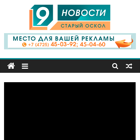
9
Канал
Старый
Оскол