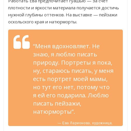
Работать Ева предпочитает гуашью — за счет
плотности и яркости материала получается достичь
нужной глубины оттенков. На выставке — пейзажи
оскольского края и натюрморты.
“Меня вдохновляет. Не
знаю, я люблю писать
природу. Портреты я пока,
ну, стараюсь писать, у меня
есть портрет моей мамы,
но тут его нет, потому что
я ей его подарила. Люблю
писать пейзажи,
натюрморты”.
— Ева Ларионова, художница.