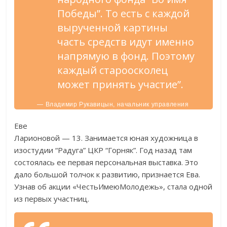
Победы”. То есть с каждой
вырученной картины
часть средств идут именно
напрямую в фонд. Поэтому
каждый староосколец
может принять участие”.
— Владимир Рукавицын, начальник управления
по делам молодежи Старооскольской
администрации.
Еве
Ларионовой — 13. Занимается юная художница в
изостудии “Радуга” ЦКР “Горняк”. Год назад там
состоялась ее первая персональная выставка. Это
дало большой толчок к развитию, признается Ева.
Узнав об акции «ЧестьИмеюМолодежь», стала одной
из первых участниц.