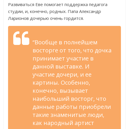
Развиваться Еве помогает поддержка педагога
студии, и, конечно, родных. Папа Александр
Ларионов дочерью очень гордится.
“Вообще в полнейшем
восторге от того, что дочка
принимает участие в
данной выставке. И
участие дочери, и ее
картины. Особенно,
конечно, вызывает
наибольший восторг, что
данные работы приобрели
такие знаменитые люди,
как народный артист