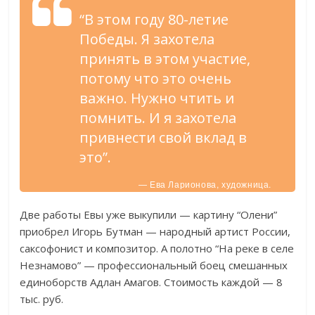
“В этом году 80-летие
Победы. Я захотела
принять в этом участие,
потому что это очень
важно. Нужно чтить и
помнить. И я захотела
привнести свой вклад в
это”.
— Ева Ларионова, художница.
Две работы Евы уже выкупили — картину “Олени”
приобрел Игорь Бутман — народный артист России,
саксофонист и композитор. А полотно “На реке в селе
Незнамово” — профессиональный боец смешанных
единоборств Адлан Амагов. Стоимость каждой — 8
тыс. руб.