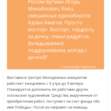
России Бутман Игорь
Михайлович, боец
смешанных единоборств
Адлан Амагов. Просто
восторг. Восторг, гордость
за дочку, семья радуется.
Вкладываемся,
поддерживаем, всегда с
дочкой”.
— Александр Ларионов.
Выставка в Центре Молодежных инициатив
работает ежедневно с 9 утра до 9 вечера.
Планируется дополнить ее работами других
оскольских художников. Средства, вырученные от
приобретения работ, поступают на счет фонда «Во
имя Победы». После их направят на помощь