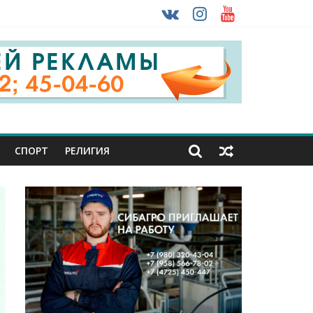
 ввоза машин из-за рубежа
урника
СПОРТ
РЕЛИГИЯ