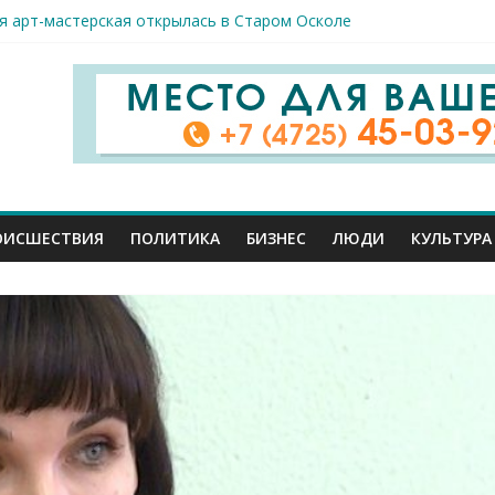
я арт-мастерская открылась в Старом Осколе
к пострадали сегодня при новых ударах ВСУ по нашему региону
руб. похитили мошенники у жителей Белгородчины под предлогом
 принимают поздравления с профессиональным праздником
спорта и достижений: в Старом Осколе отметили День физкульт
ОИСШЕСТВИЯ
ПОЛИТИКА
БИЗНЕС
ЛЮДИ
КУЛЬТУРА