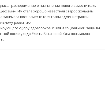
дписал распоряжение о назначении нового заместителя,
ессами». Им стала хорошо известная старооскольцам
а занимала пост заместителя главы администрации
иальному развитию.
урирующего сферу здравоохранения и социальной защиты
нтной после ухода Елены Батановой. Она возглавила
ты.