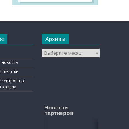
ое
Архивы
Архивы
 новость
репечатки
 электронных
9 Канала
Новости
партнеров