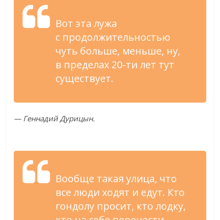
Вот эта лужа
с
продолжительностью
чуть больше, меньше, ну,
в
пределах
20-ти
лет тут
существует.
—
Геннадий Дурицын.
Вообще такая улица, что
все люди ходят и
едут. Кто
гондолу просит, кто лодку,
кто на
себе перенести