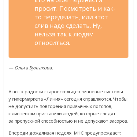
просит. Посмотреть и
как-
то
переделать, или этот
слив надо сделать. Ну,
нельзя
так
к
людям
относиться.
—
Ольга Булгакова.
А
вот к
радости старооскольцев ливневые системы
у
гипермаркета
«
Линия
»
сегодня справляются. Чтобы
не
допустить повторения привычных потопов,
к
ливневкам приставили людей, которые следят
за
пропускной способностью и
не
допускают засоров.
Впереди дождливая неделя. МЧС предупреждает: