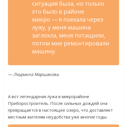
ситуация была, но
только
это было в
районе
микро
—
я
поехала через
лужу, у
меня машина
заглохла, меня потащили,
потом мне ремонтировали
машину.
—
Людмила Маршакова.
А
вот легендарная лужа в
микрорайоне
Приборостроитель. После сильных дождей она
превращается в
настоящее озеро, что доставляет
местным жителям неудобства уже многие годы.