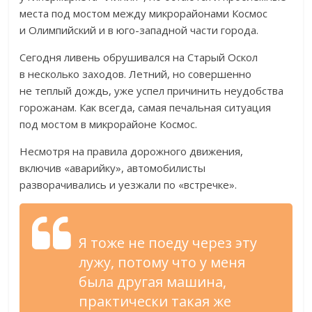
места под мостом между микрорайонами Космос
и
Олимпийский и
в
юго-западной
части города.
Сегодня ливень обрушивался на
Старый Оскол
в
несколько заходов. Летний, но
совершенно
не
теплый дождь, уже успел причинить неудобства
горожанам. Как всегда, самая печальная ситуация
под мостом в
микрорайоне Космос.
Несмотря на
правила дорожного движения,
включив
«
аварийку
»
, автомобилисты
разворачивались и
уезжали по
«
встречке
»
.
Я
тоже не
поеду через эту
лужу, потому что у
меня
была другая машина,
практически такая
же