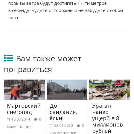
порывы ветра будут достигать
17-ти
метров
в
секунду. Будьте осторожны и
не
забудьте с
собой
зонт.
Вам также может
понравиться
Мартовский
До
Ураган
снегопад
свидания,
нанес
ёлки!
ущерб в 8
18.03.2014
0
миллионов
22.01.2020
0
комментариев
рублей
комментариев