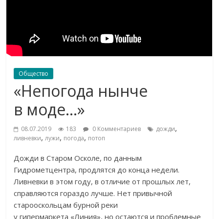
Общество
«Непогода нынче
в моде…»
,
08.07.2019
183
0 Комментариев
дожди
,
,
,
ливневки
лужи
погода
потоп
Дожди в
Старом Осколе, по
данным
Гидрометцентра, продлятся до
конца недели.
Ливневки в
этом году, в
отличие от
прошлых лет,
справляются гораздо лучше. Нет привычной
старооскольцам бурной реки
у
гипермаркета
«
Линия
»
, но
остаются и
проблемные