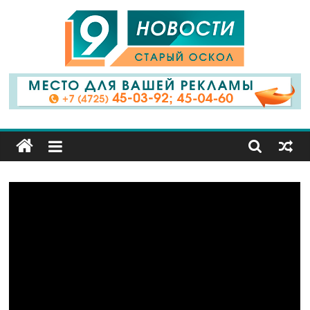
9
Канал
Старый
Оскол