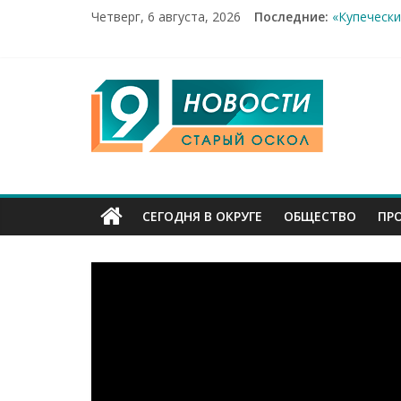
Четверг, 6 августа, 2026
Последние:
«Купечески
Два мирных
100%-я рас
Новое серд
9
Рейд по ме
Канал
Старый
СЕГОДНЯ В ОКРУГЕ
ОБЩЕСТВО
ПР
Оскол