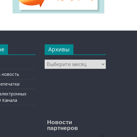
ое
Архивы
Архивы
 новость
репечатки
 электронных
9 Канала
Новости
партнеров