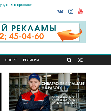
кунуться в прошлое
так ВСУ
деле СК подвели итоги первого полугодия
ной трансплантации
ть без штрафа?
СПОРТ
РЕЛИГИЯ