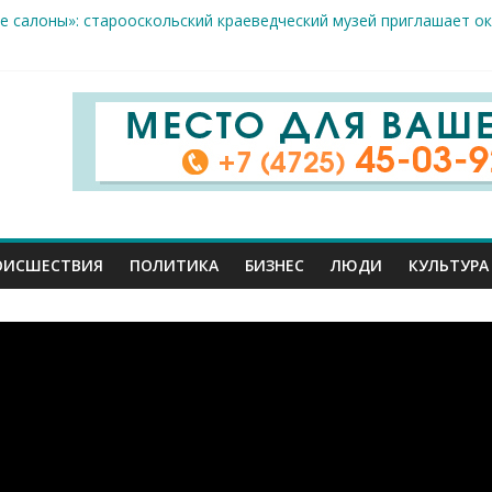
е салоны»: старооскольский краеведческий музей приглашает о
 жителя Белгородской области пострадали сегодня во время а
крываемость особо тяжких преступлений: в Старооскольском от
це: старооскольский тренер Георгий Золотых нуждается в сроч
стам несанкционированной торговли: что и где можно продава
ОИСШЕСТВИЯ
ПОЛИТИКА
БИЗНЕС
ЛЮДИ
КУЛЬТУРА