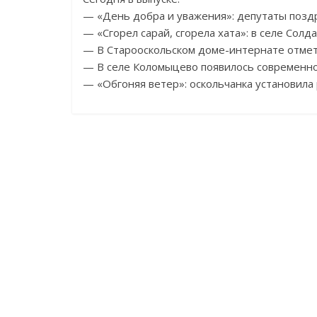
— «День добра и уважения»: депутаты поз
— «Сгорел сарай, сгорела хата»: в селе Сол
— В Старооскольском доме-интернате отме
— В селе Коломыцево появилось современно
— «Обгоняя ветер»: оскольчанка установила 