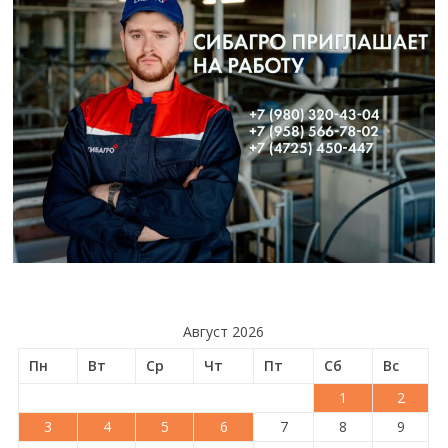
Август 2026
Пн
Вт
Ср
Чт
Пт
Сб
Вс
1
2
3
4
5
6
7
8
9