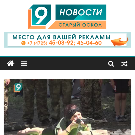
9
Канал
Старый
Оскол