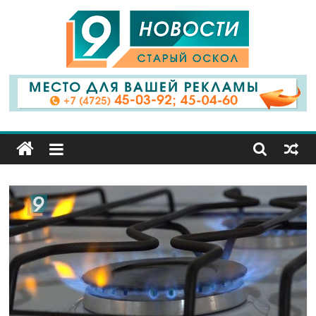
9
Канал
Старый
Оскол