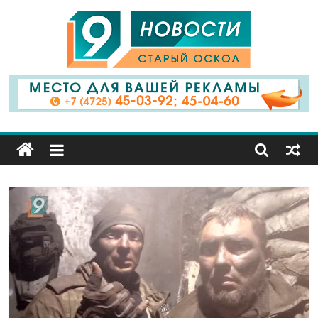
9
Канал
Старый
Оскол