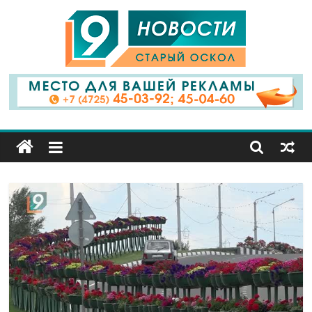
9
Канал
Старый
Оскол